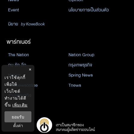
Event
นโยบายการเป็นส่วนตัว
นิยาย
by KaweBook
พาร์ทเนอร์
The Nation
Nation Group
คม ชัด ลึก
กรุงเทพธุรกิจ
×
Nation
Spring News
เราใช้คุกกี้
Thainewsonline
Tnews
เพื่อให้
เว็บไซต์
ฐานเศรษฐกิจ
ทำงานได้ดี
ขึ้น
เพิ่มเติม
ยอมรับ
ตั้งค่า