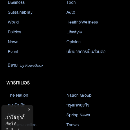
Business
Tech
Sustainability
Auto
World
Health&Wellness
Politics
Lifestyle
News
Opinion
Event
นโยบายการเป็นส่วนตัว
นิยาย
by KaweBook
พาร์ทเนอร์
The Nation
Nation Group
คม ชัด ลึก
กรุงเทพธุรกิจ
×
Nation
Spring News
เราใช้คุกกี้
เพื่อให้
Thainewsonline
Tnews