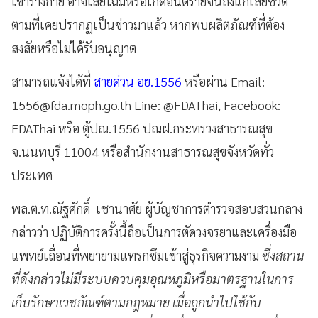
เข้าร่างกาย อาจเสียโฉมหรือเกิดอันตรายจนถึงแก่เสียชีวิต
ตามที่เคยปรากฏเป็นข่าวมาแล้ว หากพบผลิตภัณฑ์ที่ต้อง
สงสัยหรือไม่ได้รับอนุญาต
สามารถแจ้งได้ที่
สายด่วน อย.1556
หรือผ่าน Email:
1556@fda.moph.go.th
Line: @FDAThai, Facebook:
FDAThai หรือ ตู้ปณ.1556 ปณฝ.กระทรวงสาธารณสุข
จ.นนทบุรี 11004 หรือสำนักงานสาธารณสุขจังหวัดทั่ว
ประเทศ
พล.ต.ท.ณัฐศักดิ์ เชานาศัย ผู้บัญชาการตำรวจสอบสวนกลาง
กล่าวว่า ปฏิบัติการครั้งนี้ถือเป็นการตัดวงจรยาและเครื่องมือ
แพทย์เถื่อนที่พยายามแทรกซึมเข้าสู่ธุรกิจความงาม
ซึ่งสถาน
ที่ดังกล่าวไม่มีระบบควบคุมอุณหภูมิหรือมาตรฐานในการ
เก็บรักษาเวชภัณฑ์ตามกฎหมาย เมื่อถูกนำไปใช้กับ