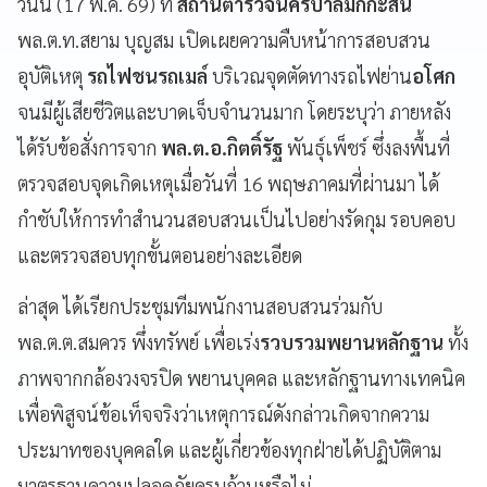
วันนี้ (17 พ.ค. 69) ที่
สถานีตำรวจนครบาลมักกะสัน
พล.ต.ท.สยาม บุญสม เปิดเผยความคืบหน้าการสอบสวน
อุบัติเหตุ
รถไฟชนรถเมล์
บริเวณจุดตัดทางรถไฟย่าน
อโศก
จนมีผู้เสียชีวิตและบาดเจ็บจำนวนมาก โดยระบุว่า ภายหลัง
ได้รับข้อสั่งการจาก
พล.ต.อ.กิตติ์รัฐ
พันธุ์เพ็ชร์ ซึ่งลงพื้นที่
ตรวจสอบจุดเกิดเหตุเมื่อวันที่ 16 พฤษภาคมที่ผ่านมา ได้
กำชับให้การทำสำนวนสอบสวนเป็นไปอย่างรัดกุม รอบคอบ
และตรวจสอบทุกขั้นตอนอย่างละเอียด
ล่าสุด ได้เรียกประชุมทีมพนักงานสอบสวนร่วมกับ
พล.ต.ต.สมควร พึ่งทรัพย์ เพื่อเร่ง
รวบรวมพยานหลักฐาน
ทั้ง
ภาพจากกล้องวงจรปิด พยานบุคคล และหลักฐานทางเทคนิค
เพื่อพิสูจน์ข้อเท็จจริงว่าเหตุการณ์ดังกล่าวเกิดจากความ
ประมาทของบุคคลใด และผู้เกี่ยวข้องทุกฝ่ายได้ปฏิบัติตาม
มาตรฐานความปลอดภัยครบถ้วนหรือไม่