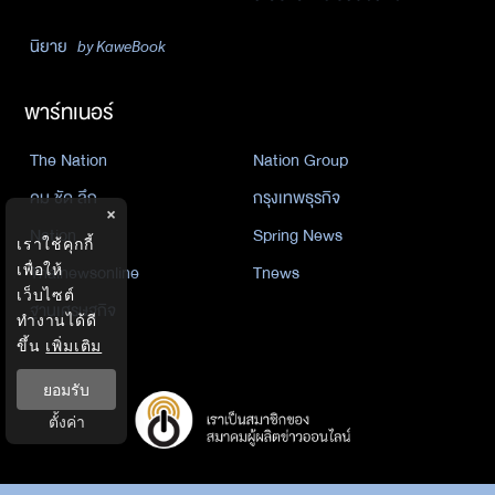
นิยาย
by KaweBook
พาร์ทเนอร์
The Nation
Nation Group
คม ชัด ลึก
กรุงเทพธุรกิจ
×
Nation
Spring News
เราใช้คุกกี้
เพื่อให้
Thainewsonline
Tnews
เว็บไซต์
ฐานเศรษฐกิจ
ทำงานได้ดี
ขึ้น
เพิ่มเติม
ยอมรับ
ตั้งค่า