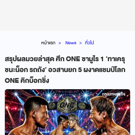
หน้าแรก
News
ทั่วไป
สรุปผลมวยล่าสุด ศึก ONE ซามูไร 1 'ทาเครุ
ชนะน็อก รถถัง' อวสานยก 5 ผงาดแชมป์โลก
ONE คิกบ็อกซิ่ง