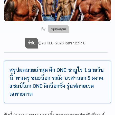
By
กรุงเทพธุรกิจ
ทั่วไป
29 เม.ย. 2026 เวลา 12:17 น.
สรุปผลมวยล่าสุด ศึก ONE ซามูไร 1 มวยวัน
นี้ 'ทาเครุ ชนะน็อก รถถัง' อวสานยก 5 ผงาด
แชมป์โลก ONE คิกบ็อกซิ่ง รุ่นฟลายเวต
เฉพาะกาล