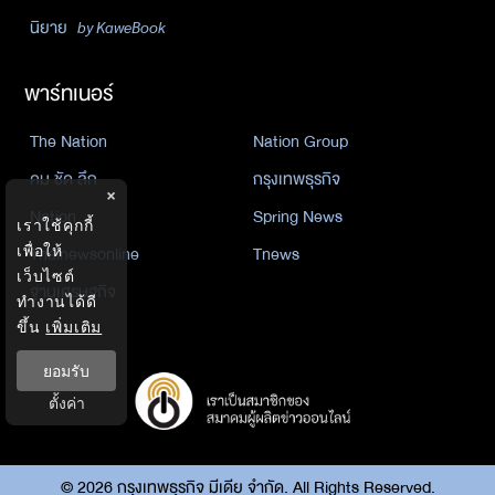
ติดต่อ Media Partners
- เมธิกา เมธาพิทักษ์
02-338-3198
metika_met@nationgroup.com
หมวดหมู่ข่าว
×
Economics
Finance
เราใช้คุกกี้
Business
Tech
เพื่อให้
เว็บไซต์
Sustainability
Auto
ทำงานได้ดี
World
Health&Wellness
ขึ้น
เพิ่มเติม
Politics
Lifestyle
ยอมรับ
News
Opinion
ตั้งค่า
Event
นโยบายการเป็นส่วนตัว
นิยาย
by KaweBook