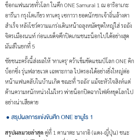
ช็อกแฟนมวยทั่วโลก ในศึก ONE Samurai 1 ณ อาริอาเกะ
อารีนา กรุงโตเกียว ทาเครุ เซกาวา ยอดนักชกเจ้าถิ่นล้างตา
สำเร็จ หลังโชว์ความแกร่งเดินหน้าถลุงหมัดชุดใหญ่ใส่ รถถัง
จิตรเมืองนนท์ ก่อนเผด็จศึกปิดเกมชนะน็อกไปได้อย่างสุด
มันส์ในยกที่ 5
ชัยชนะครั้งนี้ส่งผลให้ 'ทาเครุ' คว้าเข็มขัดแชมป์โลก ONE คิก
บ็อกซิ่ง รุ่นฟลายเวต เฉพาะกาล ไปครองได้อย่างยิ่งใหญ่ต่อ
หน้าแฟนคลับในบ้านเกิด ขณะที่ 'รถถัง' แม้จะหัวใจสิงห์แต่
ต้านความหนักหน่วงไม่ไหว พ่ายน็อกปิดฉากไฟต์หยุดโลกไป
อย่างน่าเสียดาย
สรุปผลการแข่งขันศึก ONE ซามูไร 1
สรุปผลมวยล่าสุด
คู่ที่ 1 คานาตะ นางาอิ (แดง-ญี่ปุ่น) ชนะ