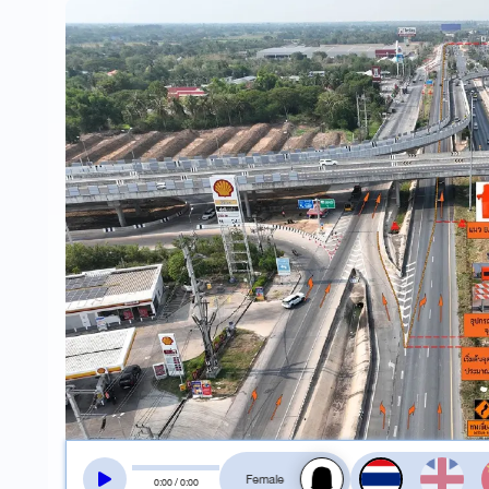
สลับเสียงอ่าน
0
:
00
/
0
:
00