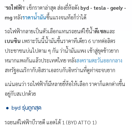
'
รถไฟฟ้า
' เช็กราคาล่าสุด ส่องยี่ห้อดัง
byd - tesla - geely -
mg
หลัง
ราคาน้ำมัน
ขึ้นแรงจนท้อก็ว่าได้
รถไฟฟ้ากลายเป็นตัวเลือกแทนรถยนต์ใช้น้ำ
ดีเซล
และ
เบนซิน
เพราะวันนี้น้ำมันขึ้นราคาทีเดียว 6 บาทต่อลิตร
ประชาชนบ่นไปตาม ๆ กัน ว่าน้ำมันแพง เข้าสู่ยุคข้าวยาก
หมากแพงกันแล้วประเทศไทย หลัง
สงครามตะวันออกกลาง
สหรัฐอเมริกากับอิสราเอลรบกับอิหร่านที่ดูท่าจะจบยาก
แน่นอนว่า รถไฟฟ้าก็มีหลายยี่ห้อให้เลือก ราคาก็แตกต่างขึ้น
อยู่กับสเปกด้วย
byd รุ่นถูกสุด
รถยนต์ไฟฟ้าบีวายดี แอตโต้ 1 (BYD ATTO 1)