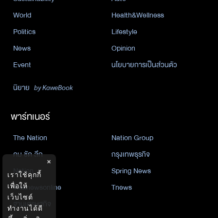
World
Health&Wellness
Politics
Lifestyle
News
Opinion
Event
นโยบายการเป็นส่วนตัว
นิยาย
by KaweBook
พาร์ทเนอร์
The Nation
Nation Group
คม ชัด ลึก
กรุงเทพธุรกิจ
×
Nation
Spring News
เราใช้คุกกี้
เพื่อให้
Thainewsonline
Tnews
เว็บไซต์
ฐานเศรษฐกิจ
ทำงานได้ดี