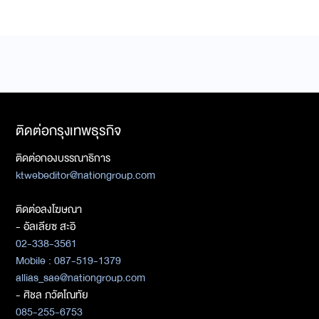
ติดต่อกรุงเทพธุรกิจ
ติดต่อกองบรรณาธิการ
ktwebeditor@nationgroup.com
ติดต่อลงโฆษณา
- อัลเลียซ สะอิ
02-338-3561
Mobile : 087-519-1379
allias_sae@nationgroup.com
- ศิชล ภวัตโณทัย
085-255-6753