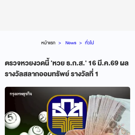
หน้าแรก
News
ทั่วไป
ตรวจหวยงวดนี้ 'หวย ธ.ก.ส.' 16 มี.ค.69 ผล
รางวัลสลากออมทรัพย์ รางวัลที่ 1