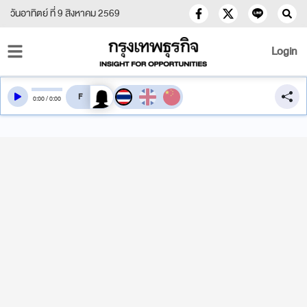
วันอาทิตย์ ที่ 9 สิงหาคม 2569
Login
สลับเสียงอ่าน
0
:
00
/
0
:
00