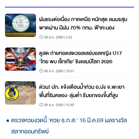
ฝนแรงต่อเนื่อง ภาคเหนือ หนักสุด ลมมรสุม
พาดผ่าน มีฝน 70% กทม. ฟ้าคะนอง
09 ส.ค. 2569 | 0:22
ดูสด ถ่ายทอดสดวอลเลย์บอลหญิง U17
'ไทย พบ เช็กเกีย' ชิงแชมป์โลก 2026
08 ส.ค. 2569 | 19:31
ด่วน! ปภ. แจ้งเตือนน้ำท่วม อ.ปง จ.พะเยา
พื้นที่ริมคลอง-ลุ่มต่ำ รีบยกของขึ้นที่สูง
08 ส.ค. 2569 | 15:45
ตรวจหวยงวดนี้ 'หวย ธ.ก.ส.' 16 มี.ค.69 ผลรางวัล
สลากออมทรัพย์