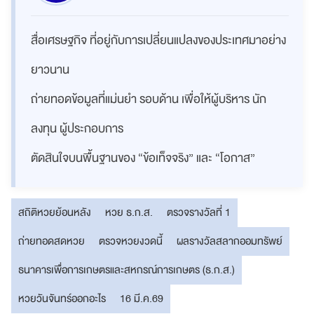
สื่อเศรษฐกิจ ที่อยู่กับการเปลี่ยนแปลงของประเทศมาอย่าง
ยาวนาน
ถ่ายทอดข้อมูลที่แม่นยำ รอบด้าน เพื่อให้ผู้บริหาร นัก
ลงทุน ผู้ประกอบการ
ตัดสินใจบนพื้นฐานของ “ข้อเท็จจริง” และ “โอกาส”
สถิติหวยย้อนหลัง
หวย ธ.ก.ส.
ตรวจรางวัลที่ 1
ถ่ายทอดสดหวย
ตรวจหวยงวดนี้
ผลรางวัลสลากออมทรัพย์
ธนาคารเพื่อการเกษตรและสหกรณ์การเกษตร (ธ.ก.ส.)
หวยวันจันทร์ออกอะไร
16 มี.ค.69