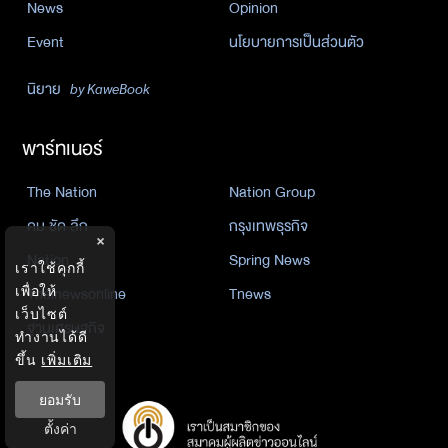
News
Opinion
Event
นโยบายการเป็นส่วนตัว
นิยาย
by KaweBook
พาร์ทเนอร์
The Nation
Nation Group
คม ชัด ลึก
กรุงเทพธุรกิจ
×
Nation
Spring News
เราใช้คุกกี้
Thainewsonline
Tnews
เพื่อให้
เว็บไซต์
ฐานเศรษฐกิจ
ทำงานได้ดี
ขึ้น
เพิ่มเติม
ยอมรับ
ตั้งค่า