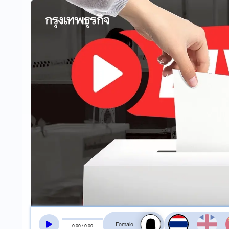
สลับเสียงอ่าน
0
:
00
/
0
:
00