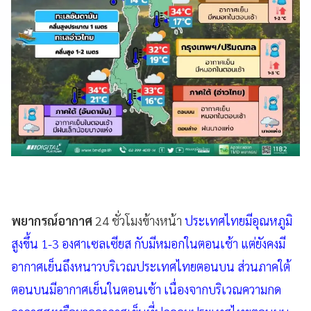
พยากรณ์อากาศ
24 ชั่วโมงข้างหน้า
ประเทศไทยมีอุณหภูมิ
สูงขึ้น 1-3 องศาเซลเซียส กับมีหมอกในตอนเช้า แต่ยังคงมี
อากาศเย็นถึงหนาวบริเวณประเทศไทยตอนบน ส่วนภาคใต้
ตอนบนมีอากาศเย็นในตอนเช้า เนื่องจากบริเวณความกด