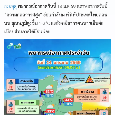
กรมอุตุ
พยากรณ์อากาศวันนี้
14 ม.ค.69 สภาพอากาศวันนี้
“
ความกดอากาศสูง
” อ่อนกำลังลง ทำให้ประเทศ
ไทยตอน
บน อุณหภูมิสูงขึ้น
1-3°C แต่ยังคงมี
อากาศหนาวเย็น
ต่อ
เนื่อง ส่วนภาคใต้มีฝนน้อย