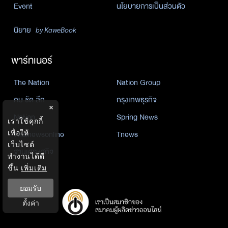
Event
นโยบายการเป็นส่วนตัว
นิยาย
by KaweBook
พาร์ทเนอร์
The Nation
Nation Group
คม ชัด ลึก
กรุงเทพธุรกิจ
×
Nation
Spring News
เราใช้คุกกี้
เพื่อให้
Thainewsonline
Tnews
เว็บไซต์
ฐานเศรษฐกิจ
ทำงานได้ดี
ขึ้น
เพิ่มเติม
ยอมรับ
ตั้งค่า