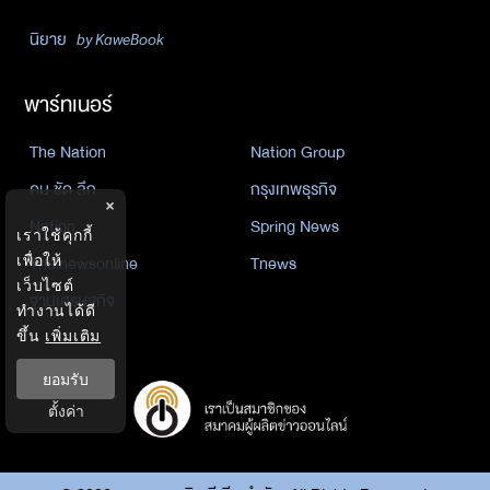
นิยาย
by KaweBook
พาร์ทเนอร์
The Nation
Nation Group
คม ชัด ลึก
กรุงเทพธุรกิจ
×
Nation
Spring News
เราใช้คุกกี้
Thainewsonline
Tnews
เพื่อให้
เว็บไซต์
ฐานเศรษฐกิจ
ทำงานได้ดี
ขึ้น
เพิ่มเติม
ยอมรับ
ตั้งค่า