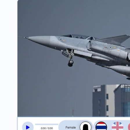
สลับเสียงอ่าน
0
:
00
/
0
:
00