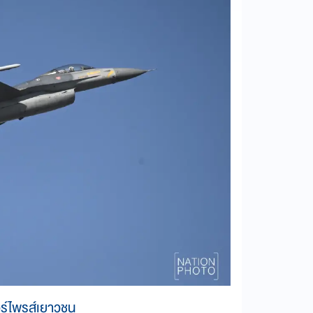
อร์ไพรส์เยาวชน