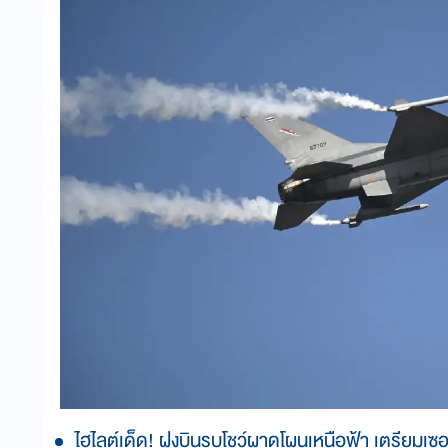
ไฮไลต์เด็ด! ฝูงบินรบโชว์ผาดโผนเหนือฟ้า เตรียมเซ