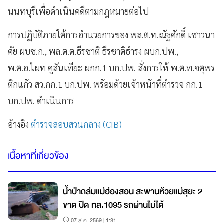
นนทบุรีเพื่อดำเนินคดีตามกฎหมายต่อไป
การปฏิบัติภายใต้การอำนวยการของ พล.ต.ท.ณัฐศักดิ์ เชาวนา
ศัย ผบช.ก., พล.ต.ต.ธีรชาติ ธีรชาติธำรง ผบก.ปพ.,
พ.ต.อ.ไผท คูสันเทียะ ผกก.1 บก.ปพ. สั่งการให้ พ.ต.ท.จตุพร
ติกแก้ว สว.กก.1 บก.ปพ. พร้อมด้วยเจ้าหน้าที่ตำรวจ กก.1
บก.ปพ. ดำเนินการ
อ้างอิง
ตำรวจสอบสวนกลาง (CIB)
เนื้อหาที่เกี่ยวข้อง
น้ำป่าถล่มแม่ฮ่องสอน สะพานห้วยแม่สุยะ 2
ขาด ปิด ทล.1095 รถผ่านไม่ได้
07 ส.ค. 2569 | 1:31