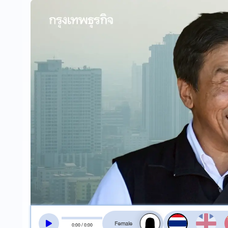
สลับเสียงอ่าน
0
:
00
/
0
:
00