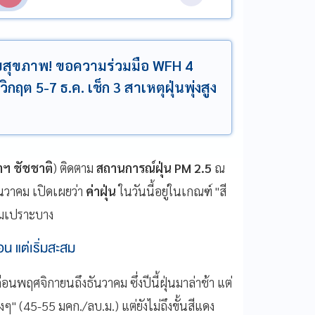
ระทบสุขภาพ! ขอความร่วมมือ WFH 4
ฤต 5-7 ธ.ค. เช็ก 3 สาเหตุฝุ่นพุ่งสูง
ว่าฯ ชัชชาติ
) ติดตาม
สถานการณ์ฝุ่น PM 2.5
ณ
ันวาคม เปิดเผยว่า
ค่าฝุ่น
ในวันนี้อยู่ในเกณฑ์ "สี
ุ่มเปราะบาง
อน แต่เริ่มสะสม
เดือนพฤศจิกายนถึงธันวาคม ซึ่งปีนี้ฝุ่นมาล่าช้า แต่
างๆ" (45-55 มคก./ลบ.ม.) แต่ยังไม่ถึงขั้นสีแดง