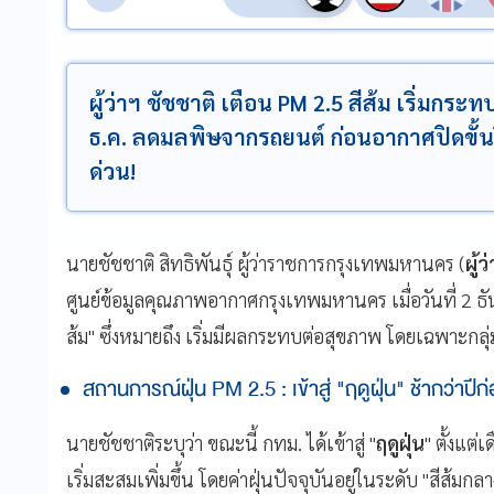
ผู้ว่าฯ ชัชชาติ เตือน PM 2.5 สีส้ม เริ่มก
ธ.ค. ลดมลพิษจากรถยนต์ ก่อนอากาศปิดขั้นวิก
ด่วน!
นายชัชชาติ สิทธิพันธุ์ ผู้ว่าราชการกรุงเทพมหานคร (
ผู้
ศูนย์ข้อมูลคุณภาพอากาศกรุงเทพมหานคร เมื่อวันที่ 2 ธ
ส้ม" ซึ่งหมายถึง เริ่มมีผลกระทบต่อสุขภาพ โดยเฉพาะกล
สถานการณ์ฝุ่น PM 2.5 : เข้าสู่ "ฤดูฝุ่น" ช้ากว่าปีก่
นายชัชชาติระบุว่า ขณะนี้ กทม. ได้เข้าสู่ "
ฤดูฝุ่น
" ตั้งแต่
เริ่มสะสมเพิ่มขึ้น โดยค่าฝุ่นปัจจุบันอยู่ในระดับ "สีส้มกล