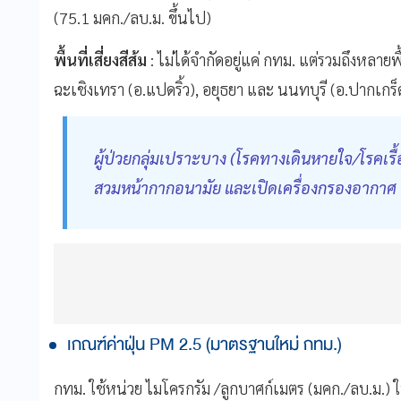
(75.1 มคก./ลบ.ม. ขึ้นไป)
พื้นที่เสี่ยงสีส้ม
: ไม่ได้จำกัดอยู่แค่ กทม. แต่รวมถึงหลา
ฉะเชิงเทรา (อ.แปดริ้ว), อยุธยา และ นนทบุรี (อ.ปากเกร็
ผู้ป่วยกลุ่มเปราะบาง (โรคทางเดินหายใจ/โรคเรื
สวมหน้ากากอนามัย และเปิดเครื่องกรองอากาศ
เกณฑ์ค่าฝุ่น PM 2.5 (มาตรฐานใหม่ กทม.)
กทม. ใช้หน่วย ไมโครกรัม /ลูกบาศก์เมตร (มคก./ลบ.ม.)