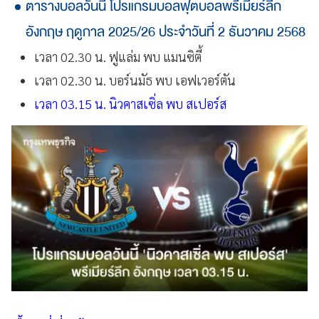
ตารางบอลวันนี้ โปรแกรมบอลฟุตบอลพรีเมียร์ลีก
อังกฤษ ฤดูกาล 2025/26 ประจำวันที่ 2 ธันวาคม 2568
เวลา 02.30 น. ฟูแล่ม พบ แมนซิตี้
เวลา 02.30 น. บอร์นมัธ พบ เอฟเวอร์ตัน
เวลา 03.15 น. นิวคาสเซิ่ล พบ สเปอร์ส