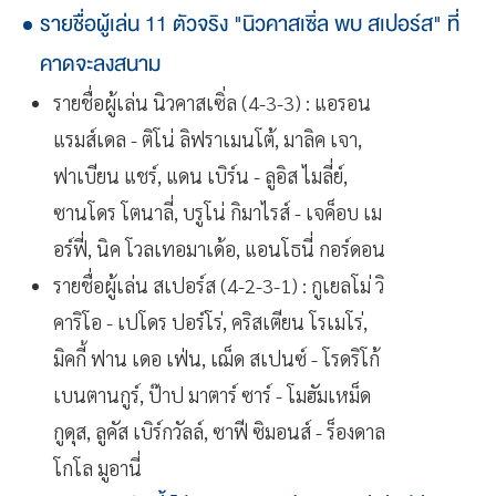
รายชื่อผู้เล่น 11 ตัวจริง "นิวคาสเซิ่ล พบ สเปอร์ส" ที่
คาดจะลงสนาม
รายชื่อผู้เล่น นิวคาสเซิ่ล (4-3-3) : แอรอน
แรมส์เดล - ติโน่ ลิฟราเมนโต้, มาลิค เจา,
ฟาเบียน แชร์, แดน เบิร์น - ลูอิส ไมลี่ย์,
ซานโดร โตนาลี่, บรูโน่ กิมาไรส์ - เจค็อบ เม
อร์ฟี่, นิค โวลเทอมาเด้อ, แอนโธนี่ กอร์ดอน
รายชื่อผู้เล่น สเปอร์ส (4-2-3-1) : กูเยลโม่ วิ
คาริโอ - เปโดร ปอร์โร่, คริสเตียน โรเมโร่,
มิคกี้ ฟาน เดอ เฟ่น, เฌ็ด สเปนซ์ - โรดริโก้
เบนตานกูร์, ป๊าป มาตาร์ ซาร์ - โมฮัมเหม็ด
กูดุส, ลูคัส เบิร์กวัลล์, ซาฟี ซิมอนส์ - ร็องดาล
โกโล มูอานี่