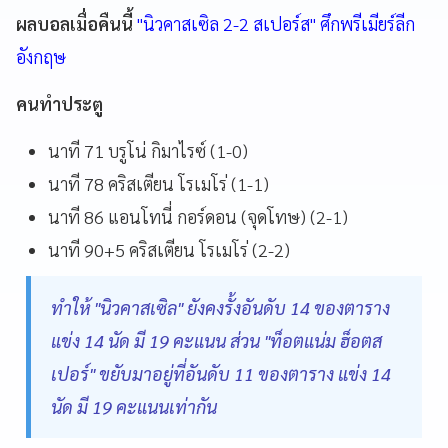
ผลบอลเมื่อคืนนี้
"นิวคาสเซิล 2-2 สเปอร์ส" ศึกพรีเมียร์ลีก
อังกฤษ
คนทำประตู
นาที 71 บรูโน่ กิมาไรซ์ (1-0)
นาที 78 คริสเตียน โรเมโร่ (1-1)
นาที 86 แอนโทนี่ กอร์ดอน (จุดโทษ) (2-1)
นาที 90+5 คริสเตียน โรเมโร่ (2-2)
ทำให้ "นิวคาสเซิล" ยังคงรั้งอันดับ 14 ของตาราง
แข่ง 14 นัด มี 19 คะแนน ส่วน "ท็อตแน่ม ฮ็อตส
เปอร์" ขยับมาอยู่ที่อันดับ 11 ของตาราง แข่ง 14
นัด มี 19 คะแนนเท่ากัน