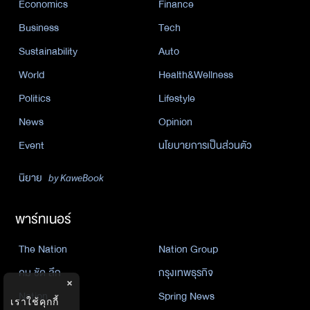
Economics
Finance
Business
Tech
Sustainability
Auto
World
Health&Wellness
Politics
Lifestyle
News
Opinion
Event
นโยบายการเป็นส่วนตัว
นิยาย
by KaweBook
พาร์ทเนอร์
The Nation
Nation Group
คม ชัด ลึก
กรุงเทพธุรกิจ
×
Nation
Spring News
เราใช้คุกกี้