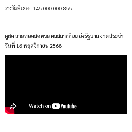
รางวัลพิเศษ : 145 000 000 855
ดูสด ถ่ายทอดสดหวย ผลสลากกินแบ่งรัฐบาล งวดประจำ
วันที่ 16 พฤศจิกายน 2568