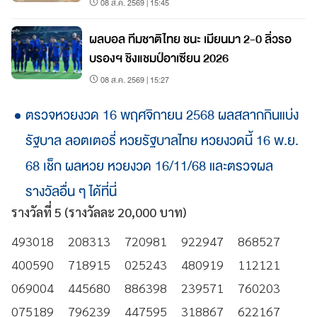
08 ส.ค. 2569 | 15:45
ผลบอล ทีมชาติไทย ชนะ เมียนมา 2-0 ลิ่วรอ
บรองฯ ชิงแชมป์อาเซียน 2026
08 ส.ค. 2569 | 15:27
ตรวจหวยงวด 16 พฤศจิกายน 2568 ผลสลากกินแบ่ง
รัฐบาล ลอตเตอรี่ หวยรัฐบาลไทย หวยงวดนี้ 16 พ.ย.
68 เช็ก ผลหวย หวยงวด 16/11/68 และตรวจผล
รางวัลอื่น ๆ ได้ที่นี่
รางวัลที่ 5 (รางวัลละ 20,000 บาท)
493018 208313 720981 922947 868527
400590 718915 025243 480919 112121
069004 445680 886398 239571 760203
075189 796239 447595 318867 622167