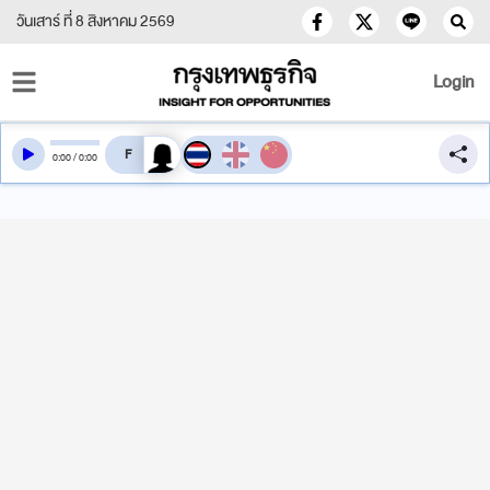
วันเสาร์ ที่ 8 สิงหาคม 2569
Login
สลับเสียงอ่าน
0
:
00
/
0
:
00