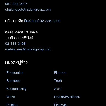
081-934-2937
chalengpot@nationgroup.com
สมัครสมาชิก
ติดต่อเบอร์ 02-338-3000
ติดต่อ Media Partners
- เมธิกา เมธาพิทักษ์
02-338-3198
metika_met@nationgroup.com
หมวดหมู่ข่าว
Economics
Finance
Business
Tech
Sustainability
Auto
World
Health&Wellness
Politics
Lifestyle