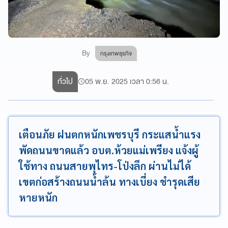
By
กรุงเทพธุรกิจ
ทั่วไป
05 พ.ย. 2025 เวลา 0:56 น.
เตือนภัย ฝนตกหนักเพชรบุรี กระแสน้ำแรง
พัดถนนขาดแล้ว อบต.ห้วยแม่เพรียง แจ้งผู้
ใช้ทาง ถนนสายพุไทร-โป่งลึก ผ่านไม่ได้
เขตก่อสร้างถนนน้ำล้น ทางเบี่ยง ชำรุดเสีย
หายหนัก