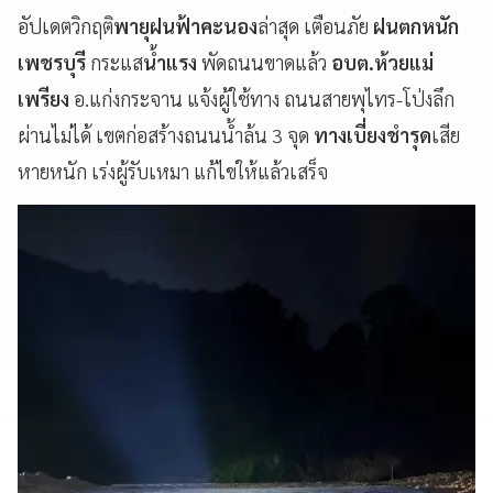
อัปเดตวิกฤติ
พายุฝนฟ้าคะนอง
ล่าสุด เตือนภัย
ฝนตกหนัก
เพชรบุรี
กระแส
น้ำแรง
พัดถนนขาดแล้ว
อบต.ห้วยแม่
เพรียง
อ.แก่งกระจาน แจ้งผู้ใช้ทาง ถนนสายพุไทร-โป่งลึก
ผ่านไม่ได้ เขตก่อสร้างถนนน้ำล้น 3 จุด
ทางเบี่ยงชำรุด
เสีย
หายหนัก เร่งผู้รับเหมา แก้ไขให้แล้วเสร็จ