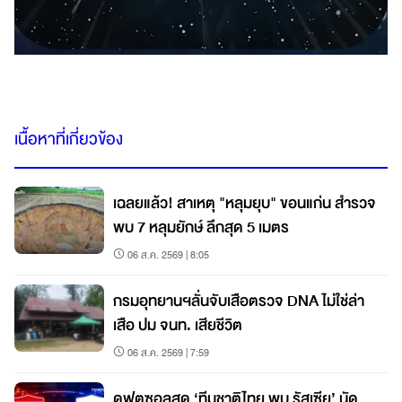
เนื้อหาที่เกี่ยวข้อง
เฉลยแล้ว! สาเหตุ "หลุมยุบ" ขอนแก่น สำรวจ
พบ 7 หลุมยักษ์ ลึกสุด 5 เมตร
06 ส.ค. 2569 | 8:05
กรมอุทยานฯลั่นจับเสือตรวจ ​DNA​ ไม่ใช่​ล่า
เสือ ปม จนท. เสียชีวิต
06 ส.ค. 2569 | 7:59
ดูฟุตซอลสด ‘ทีมชาติไทย พบ รัสเซีย’ นัด