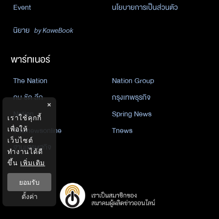
Event
นโยบายการเป็นส่วนตัว
นิยาย
by KaweBook
พาร์ทเนอร์
The Nation
Nation Group
คม ชัด ลึก
กรุงเทพธุรกิจ
×
Nation
Spring News
เราใช้คุกกี้
เพื่อให้
Thainewsonline
Tnews
เว็บไซต์
ฐานเศรษฐกิจ
ทำงานได้ดี
ขึ้น
เพิ่มเติม
ยอมรับ
ตั้งค่า