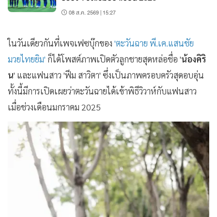
08 ส.ค. 2569 | 15:27
ในวันเดียวกันที่เพจเฟซบุ๊กของ
'ตะวันฉาย พี.เค.แสนชัย
มวยไทยยิม'
ก็ได้โพสต์ภาพเปิดตัวลูกชายสุดหล่อชื่อ '
น้องคิริ
น
' และแฟนสาว 'ฟีม สาวิตา' ซึ่งเป็นภาพครอบครัวสุดอบอุ่น
ทั้งนี้มีการเปิดเผยว่าตะวันฉายได้เข้าพิธีวิวาห์กับแฟนสาว
เมื่อช่วงเดือนมกราคม 2025