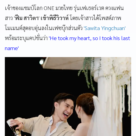
เจ้าของแชมป์โลก ONE มวยไทย รุ่นเฟเธอร์เวต ควงแฟน
สาว '
ฟีม สาวิตา
'
เข้าพิธีวิวาห์
โดยเจ้าสาวได้โพสต์ภาพ
โมเมนต์สุดอบอุ่นลงในเฟซบุ๊กส่วนตัว
'Sawita Yingchuan'
พร้อมระบุแคปชั่นว่า
'He took my heart, so I took his last
name'