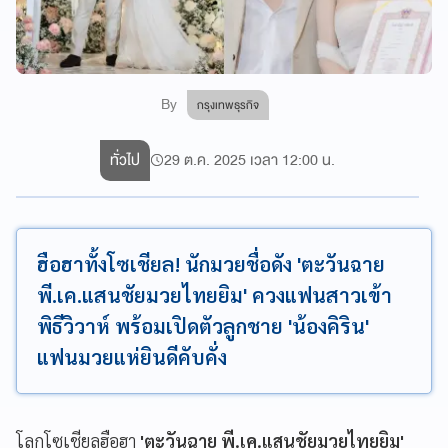
By
กรุงเทพธุรกิจ
ทั่วไป
29 ต.ค. 2025 เวลา 12:00 น.
ฮือฮาทั้งโซเชียล! นักมวยชื่อดัง 'ตะวันฉาย
พี.เค.แสนชัยมวยไทยยิม' ควงแฟนสาวเข้า
พิธีวิวาห์ พร้อมเปิดตัวลูกชาย 'น้องคิริน'
แฟนมวยแห่ยินดีคับคั่ง
โลกโซเชียลฮือฮา
'ตะวันฉาย พี.เค.แสนชัยมวยไทยยิม'