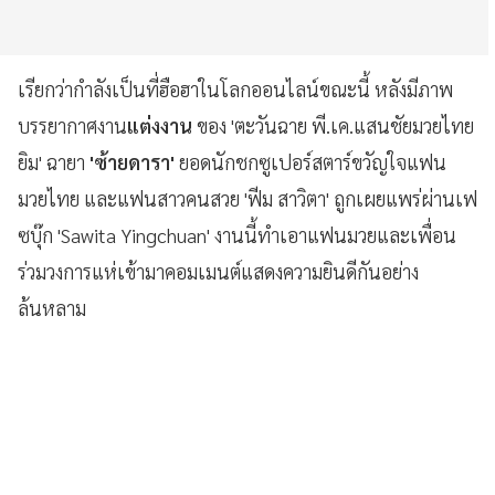
เรียกว่ากำลังเป็นที่ฮือฮาในโลกออนไลน์ขณะนี้ หลังมีภาพ
บรรยากาศงาน
แต่งงาน
ของ 'ตะวันฉาย พี.เค.แสนชัยมวยไทย
ยิม' ฉายา
'ซ้ายดารา'
ยอดนักชกซูเปอร์สตาร์ขวัญใจแฟน
มวยไทย และแฟนสาวคนสวย 'ฟีม สาวิตา' ถูกเผยแพร่ผ่านเฟ
ซบุ๊ก 'Sawita Yingchuan' งานนี้ทำเอาแฟนมวยและเพื่อน
ร่วมวงการแห่เข้ามาคอมเมนต์แสดงความยินดีกันอย่าง
ล้นหลาม