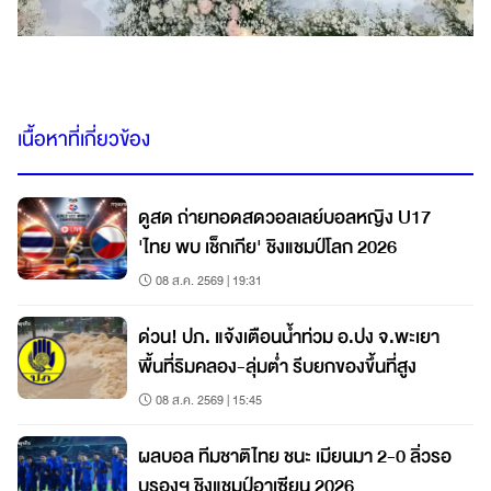
เนื้อหาที่เกี่ยวข้อง
ดูสด ถ่ายทอดสดวอลเลย์บอลหญิง U17
'ไทย พบ เช็กเกีย' ชิงแชมป์โลก 2026
08 ส.ค. 2569 | 19:31
ด่วน! ปภ. แจ้งเตือนน้ำท่วม อ.ปง จ.พะเยา
พื้นที่ริมคลอง-ลุ่มต่ำ รีบยกของขึ้นที่สูง
08 ส.ค. 2569 | 15:45
ผลบอล ทีมชาติไทย ชนะ เมียนมา 2-0 ลิ่วรอ
บรองฯ ชิงแชมป์อาเซียน 2026