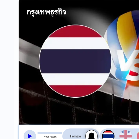
สลับเสียงอ่าน
0
:
00
/
0
:
00