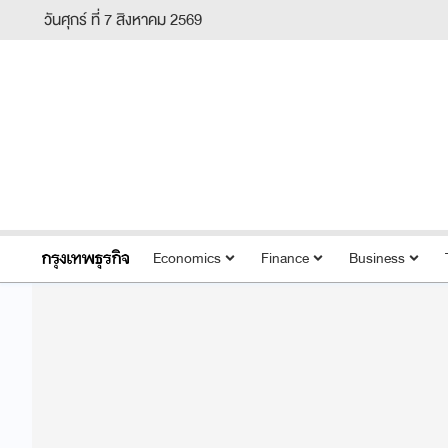
วันศุกร์ ที่ 7 สิงหาคม 2569
Economics
Finance
Business