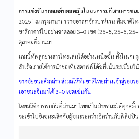
การแข่งขันวอลเลย์บอลหญิงในมหกรรมกีฬาเยาวชนแห
2025” ณ กรุงมานามา ราชอาณาจักรบาห์เรน ทีมชาติไทยย
ชาติกาตาร์ไปอย่างขาดลอย 3–0 เซต (25–5, 25–5, 25–8)
ตุลาคมที่ผ่านมา
เกมนี้ทัพลูกยางสาวไทยเล่นได้อย่างเหนือชั้น ทั้งในเกมรุก
สำเร็จ ภายใต้การนำของทีมสตาฟฟ์โค้ชที่เน้นระเบียบวิน
จากชัยชนะดังกล่าว ส่งผลให้ทีมชาติไทยผ่านเข้าสู่รอบรอ
เอาชนะจีนมาได้ 3–0 เซตเช่นกัน
โดยสถิติการพบกันที่ผ่านมา ไทยเป็นฝ่ายชนะได้ทุกครั้ง
จะเข้าไปชิงชนะเลิศกับผู้ชนะระหว่างอิหร่านกับฟิลิปปินส