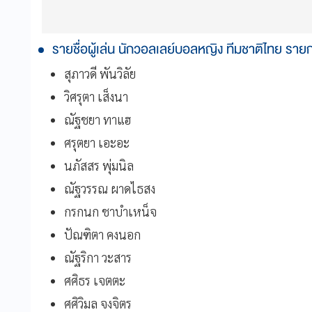
รายชื่อผู้เล่น นักวอลเลย์บอลหญิง ทีมชาติไทย 
สุภาวดี พันวิลัย
วิศรุตา เส็งนา
ณัฐชยา ทาแฮ
ศรุตยา เอะอะ
นภัสสร พุ่มนิล
ณัฐวรรณ ผาดไธสง
กรกนก ชาบำเหน็จ
ปัณฑิตา คงนอก
ณัฐริกา วะสาร
ศศิธร เจตตะ
ศศิวิมล จงจิตร