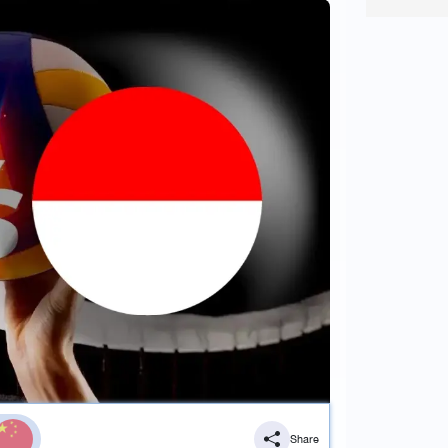
Share