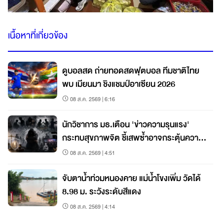
เนื้อหาที่เกี่ยวข้อง
ดูบอลสด ถ่ายทอดสดฟุตบอล ทีมชาติไทย
พบ เมียนมา ชิงแชมป์อาเซียน 2026
08 ส.ค. 2569 | 6:16
นักวิชาการ มธ.เตือน 'ข่าวความรุนแรง'
กระทบสุขภาพจิต ชี้เสพซ้ำอาจกระตุ้นความ
กลัว–วิตกกังวล แนะรัฐ-สื่อร่วมสร้างพื้นที่
08 ส.ค. 2569 | 4:51
ปลอดภัย
จับตาน้ำท่วมหนองคาย แม่น้ำโขงเพิ่ม วัดได้
8.98 ม. ระวังระดับสีแดง
08 ส.ค. 2569 | 4:14