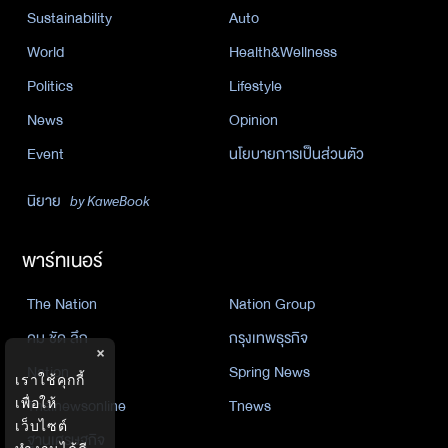
Sustainability
Auto
World
Health&Wellness
Politics
Lifestyle
News
Opinion
Event
นโยบายการเป็นส่วนตัว
นิยาย
by KaweBook
พาร์ทเนอร์
The Nation
Nation Group
คม ชัด ลึก
กรุงเทพธุรกิจ
×
Nation
Spring News
เราใช้คุกกี้
Thainewsonline
Tnews
เพื่อให้
เว็บไซต์
ฐานเศรษฐกิจ