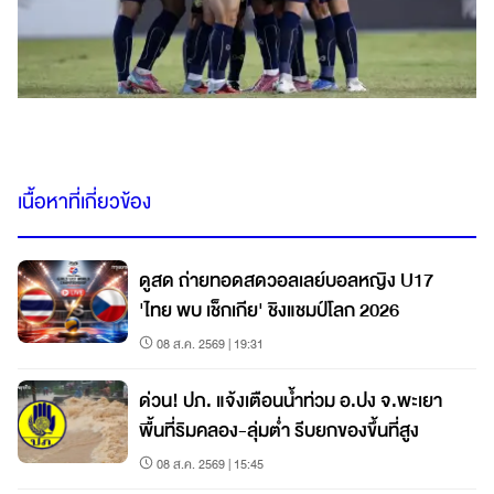
เนื้อหาที่เกี่ยวข้อง
ดูสด ถ่ายทอดสดวอลเลย์บอลหญิง U17
'ไทย พบ เช็กเกีย' ชิงแชมป์โลก 2026
08 ส.ค. 2569 | 19:31
ด่วน! ปภ. แจ้งเตือนน้ำท่วม อ.ปง จ.พะเยา
พื้นที่ริมคลอง-ลุ่มต่ำ รีบยกของขึ้นที่สูง
08 ส.ค. 2569 | 15:45