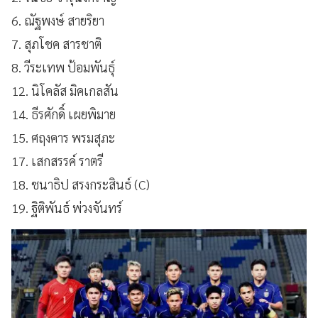
6. ณัฐพงษ์ สายริยา
7. สุภโชค สารชาติ
8. วีระเทพ ป้อมพันธุ์
12. นิโคลัส มิคเกลสัน
14. ธีรศักดิ์ เผยพิมาย
15. ศฤงคาร พรมสุภะ
17. เสกสรรค์ ราตรี
18. ชนาธิป สรงกระสินธ์ (C)
19. ฐิติพันธ์ พ่วงจันทร์