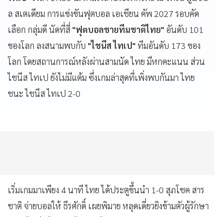
ล สเตเดียม การแข่งขันฟุตบอล เอเชียน คัพ 2027 รอบคัด
เลือก กลุ่มดี นัดที่สี่
"ฟุตบอลชายทีมชาติไทย"
อันดับ 101
ของโลก ลงสนามพบกับ
"ไชนีส ไทเป"
ทีมอันดับ 173 ของ
โลก โดยสถานการณ์หลังผ่านสามนัด ไทย มีหกคะแนน ส่วน
ไชนีส ไทเป ยังไม่มีแต้ม ซึ่งเกมล่าสุดที่เพิ่งพบกันมา ไทย
ชนะ ไชนีส ไทเป 2-0
เริ่มเกมมาเพียง 4 นาที ไทย ได้ประตูขึ้นนำ 1-0 สุภโชค สาร
ชาติ จ่ายบอลให้ ธีรศักดิ์ เผยพิมาย หลุดเดี่ยวยิงข้ามตัวผู้รักษา