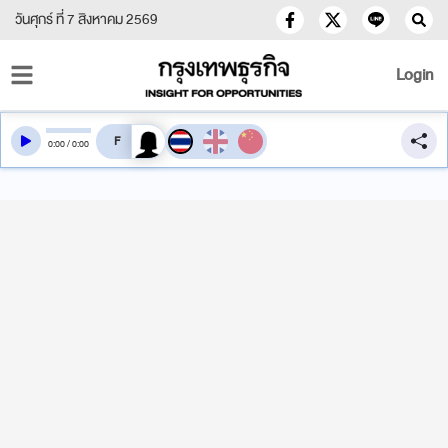
วันศุกร์ ที่ 7 สิงหาคม 2569
Login
สลับเสียงอ่าน
0
:
00
/
0
:
00