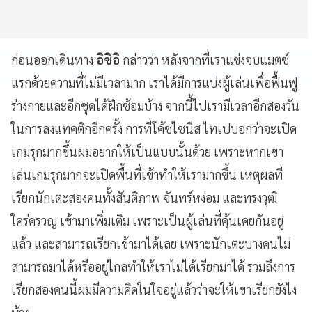
ก่อนออกเดินทาง
อิชิอิ
กล่าวว่า หลังจากที่เราแข่งจบแมตช์
แรกด้วยความที่ไม่มีเวลามาก เราได้มีการแบ่งผู้เล่นเพื่อฟื้นฟู
ร่างกายและอีกชุดได้ฝึกซ้อมบ้าง จากนี้ไปเรามีเวลาอีกสองวัน
ในการลงแทคติกอีกครั้ง การที่โค้ชไชนีส ไทเปบอกว่าจะเปิด
เกมรุกมากขึ้นผมอยากให้เป็นแบบนั้นด้วย เพราะหากเขา
เล่นเกมรุกมากจะเปิดพื้นที่เข้าทำให้เรามากขึ้น เหตุผลที่
เรียกนักเตะสองคนทั้งสันติภาพ จันทร์หง่อม และทรงวุฒิ
ใคร่ครวญ เข้ามาเพิ่มเติม เพราะเป็นผู้เล่นที่คุ้นเคยกันอยู่
แล้ว และสามารถเรียกเข้ามาได้เลย เพราะนักเตะบางคนไม่
สามารถมาได้หรืออยู่ไกลทำให้เราไม่ได้เรียกมาได้ รวมถึงการ
เรียกสองคนนี้ผมมีความคิดในใจอยู่แล้วว่าจะให้เขาเรียกยังไง