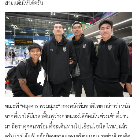
สามแต้มให้ได้ครับ
ขณะที่ "ศฤงคาร พรมสุภะ" กองหลังทีมชาติไทย กล่าวว่า หลัง
จากที่เราได้มีเวลาฟื้นฟูร่างกายและได้ซ้อมในช่วงเช้าที่ผ่าน
มา ถือว่าทุกคนพร้อมที่จะเดินทางไปเยือนไชนีส ไทเปแล้ว
ครับ เราได้แก้ไขข้อผิดพลาดและเตรียมแผนมาอย่างดี ผมคิด