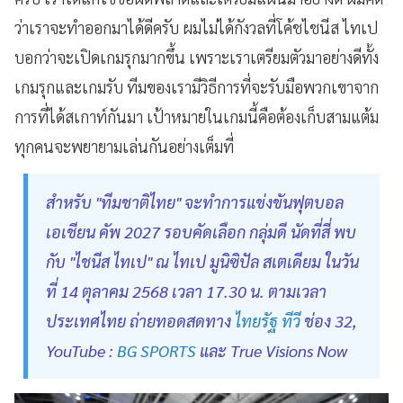
ว่าเราจะทำออกมาได้ดีครับ ผมไม่ได้กังวลที่โค้ชไชนีส ไทเป
บอกว่าจะเปิดเกมรุกมากขึ้น เพราะเราเตรียมตัวมาอย่างดีทั้ง
เกมรุกและเกมรับ ทีมของเรามีวิธีการที่จะรับมือพวกเขาจาก
การที่ได้สเกาท์กันมา เป้าหมายในเกมนี้คือต้องเก็บสามแต้ม
ทุกคนจะพยายามเล่นกันอย่างเต็มที่
สำหรับ "ทีมชาติไทย" จะทำการแข่งขันฟุตบอล
เอเชียน คัพ 2027 รอบคัดเลือก กลุ่มดี นัดที่สี่ พบ
กับ "ไชนีส ไทเป" ณ ไทเป มูนิซิปัล สเตเดียม ในวัน
ที่ 14 ตุลาคม 2568 เวลา 17.30 น. ตามเวลา
ประเทศไทย ถ่ายทอดสดทาง
ไทยรัฐ ทีวี
ช่อง 32,
YouTube :
BG SPORTS
และ True Visions Now