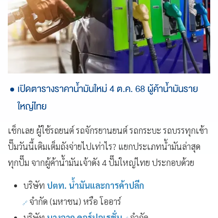
เปิดตารางราคาน้ำมันใหม่ 4 ต.ค. 68 ผู้ค้าน้ำมันราย
ใหญ่ไทย
เช็กเลย ผู้ใช้รถยนต์ รถจักรยานยนต์ รถกระบะ รถบรรทุกเข้า
ปั๊มวันนี้เติมเต็มถังจ่ายไปเท่าไร? แยกประเภทน้ำมันล่าสุด
ทุกปั๊ม จากผู้ค้าน้ำมันเจ้าดัง 4 ปั๊มใหญ่ไทย ประกอบด้วย
บริษัท
ปตท. น้ำมันและการค้าปลีก
จำกัด (มหาชน) หรือ โออาร์
บริษัท
บางจาก คอร์ปอเรชั่น
จำกัด