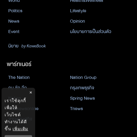
World
Health&Wellness
Politics
Lifestyle
News
Opinion
Event
นโยบายการเป็นส่วนตัว
นิยาย
by KaweBook
พาร์ทเนอร์
The Nation
Nation Group
คม ชัด ลึก
กรุงเทพธุรกิจ
×
Nation
Spring News
เราใช้คุกกี้
Thainewsonline
Tnews
เพื่อให้
เว็บไซต์
ฐานเศรษฐกิจ
ทำงานได้ดี
ขึ้น
เพิ่มเติม