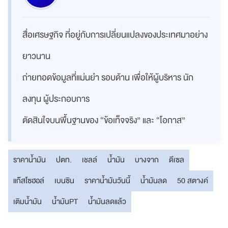
สื่อเศรษฐกิจ ที่อยู่กับการเปลี่ยนแปลงของประเทศมาอย่าง
ยาวนาน
ถ่ายทอดข้อมูลที่แม่นยำ รอบด้าน เพื่อให้ผู้บริหาร นัก
ลงทุน ผู้ประกอบการ
ตัดสินใจบนพื้นฐานของ “ข้อเท็จจริง” และ “โอกาส”
ราคาน้ำมัน
ปตท.
เชลล์
น้ำมัน
บางจาก
ดีเซล
แก๊สโซฮอล์
เบนซิน
ราคาน้ำมันวันนี้
น้ำมันลด
50 สตางค์
เติมน้ำมัน
น้ำมันPT
น้ำมันลดแล้ว