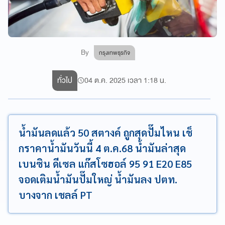
By
กรุงเทพธุรกิจ
ทั่วไป
04 ต.ค. 2025 เวลา 1:18 น.
น้ำมันลดแล้ว 50 สตางค์ ถูกสุดปั๊มไหน เช็
กราคาน้ำมันวันนี้ 4 ต.ค.68 น้ำมันล่าสุด
เบนซิน ดีเซล แก๊สโซฮอล์ 95 91 E20 E85
จอดเติมน้ำมันปั๊มใหญ่ น้ำมันลง ปตท.
บางจาก เชลล์ PT