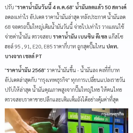
ปรับ "
ราคาน้ำมันวันนี้ 4 ต.ค.68
"
น้ำมันลดแล้ว 50 สตางค์
ลดลงเท่าไร อัปเดต ราคาน้ำมันล่าสุด หลังประกาศ น้ำมันลด
68 จอดรถปั๊มใหญ่เติมน้ำมันวันนี้ จ่ายไปเท่าไร วางแผนใช้
จ่ายค่าน้ำมัน ตรวจสอบ
ราคาน้ำมัน เบนซิน ดีเซล
แก๊สโซ
ฮอล์ 95 , 91, E20, E85 ราคากี่บาท ถูกสุดปั๊มไหน
ปตท.
บางจาก เชลล์ PT
"
ราคาน้ำมัน
2568
" ราคาน้ำมันขึ้น - น้ำมันลง คงที่กี่บาท
อัปเดตล่าสุดกับ "กรุงเทพธุรกิจ" ทุกการเปลี่ยนแปลงรายวัน
ปรับให้ล่าสุด น้ำมันคุณภาพสูงจากปั๊มใหญ่ไทย ให้คนไทย
ตรวจสอบราคาขายปลีกและเติมเต็มถังได้อย่างคุ้มค่าที่สุด