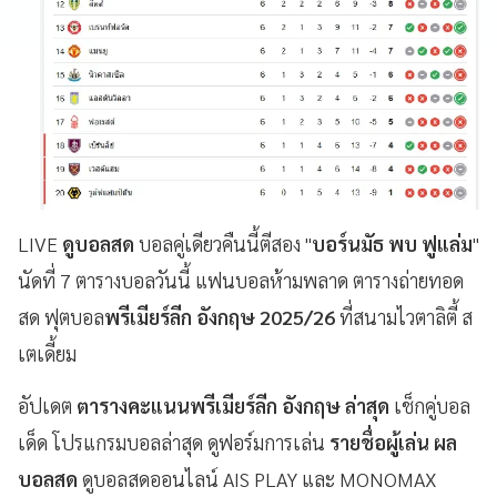
LIVE
ดูบอลสด
บอลคู่เดียวคืนนี้ตีสอง "
บอร์นมัธ พบ ฟูแล่ม
"
นัดที่ 7 ตารางบอลวันนี้ แฟนบอลห้ามพลาด ตารางถ่ายทอด
สด ฟุตบอล
พรีเมียร์ลีก อังกฤษ 2025/26
ที่สนามไวตาลิตี้ ส
เตเดี้ยม
อัปเดต
ตารางคะแนนพรีเมียร์ลีก อังกฤษ ล่าสุด
เช็กคู่บอล
เด็ด โปรแกรมบอลล่าสุด ดูฟอร์มการเล่น
รายชื่อผู้เล่น ผล
บอลสด
ดูบอลสดออนไลน์ AIS PLAY และ MONOMAX