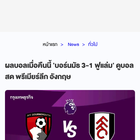
หน้าแรก
News
ทั่วไป
ผลบอลเมื่อคืนนี้ 'บอร์นมัธ 3-1 ฟูแล่ม' ดูบอล
สด พรีเมียร์ลีก อังกฤษ