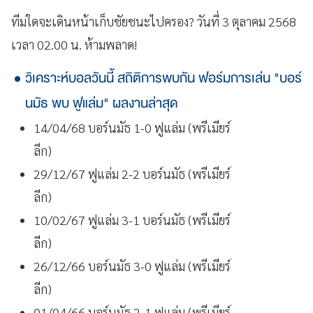
ทีมใดจะเดินหน้าเก็บชัยชนะไปครอง? วันที่ 3 ตุลาคม 2568
เวลา 02.00 น. ห้ามพลาด!
วิเคราะห์บอลวันนี้ สถิติการพบกัน ฟอร์มการเล่น "บอร์
นมัธ พบ ฟูแล่ม" ผลงานล่าสุด
14/04/68 บอร์นมัธ 1-0 ฟูแล่ม (พรีเมียร์
ลีก)
29/12/67 ฟูแล่ม 2-2 บอร์นมัธ (พรีเมียร์
ลีก)
10/02/67 ฟูแล่ม 3-1 บอร์นมัธ (พรีเมียร์
ลีก)
26/12/66 บอร์นมัธ 3-0 ฟูแล่ม (พรีเมียร์
ลีก)
01/04/66 บอร์นมัธ 2-1 ฟูแล่ม (พรีเมียร์