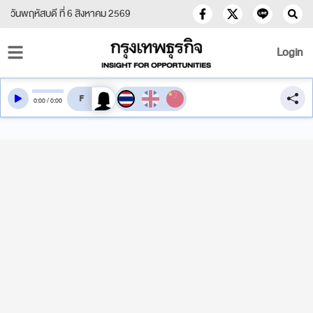
วันพฤหัสบดี ที่ 6 สิงหาคม 2569
Login
สลับเสียงอ่าน
0
:
00
/
0
:
00