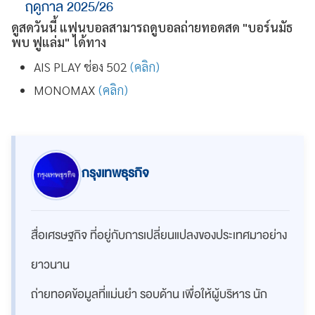
ฤดูกาล 2025/26
ดูสดวันนี้ แฟนบอลสามารถดูบอลถ่ายทอดสด "บอร์นมัธ
พบ ฟูแล่ม" ได้ทาง
AIS PLAY ช่อง 502
(คลิก)
MONOMAX
(คลิก)
กรุงเทพธุรกิจ
สื่อเศรษฐกิจ ที่อยู่กับการเปลี่ยนแปลงของประเทศมาอย่าง
ยาวนาน
ถ่ายทอดข้อมูลที่แม่นยำ รอบด้าน เพื่อให้ผู้บริหาร นัก