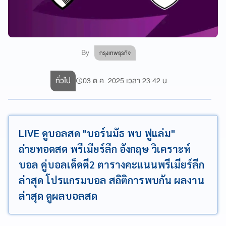
By
กรุงเทพธุรกิจ
ทั่วไป
03 ต.ค. 2025 เวลา 23:42 น.
LIVE ดูบอลสด "บอร์นมัธ พบ ฟูแล่ม"
ถ่ายทอดสด พรีเมียร์ลีก อังกฤษ วิเคราะห์
บอล คู่บอลเด็ดตี2 ตารางคะแนนพรีเมียร์ลีก
ล่าสุด โปรแกรมบอล สถิติการพบกัน ผลงาน
ล่าสุด ดูผลบอลสด