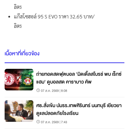
ลิตร
แก๊สโซฮอล์ 95 S EVO ราคา 32.65 บาท/
ลิตร
เนื้อหาที่เกี่ยวข้อง
ถ่ายทอดสดฟุตบอล 'มิดเดิ้ลสโบรช์ พบ เร็กซ์
แฮม' ดูบอลสด คาราบาว คัพ
07 ส.ค. 2569 | 8:08
ศธ.สั่งเข้ม ปมรร.เทพศิรินทร์ นนทบุรี เยียวยา
ดูแลปลอดภัยโรงเรียน
07 ส.ค. 2569 | 7:43