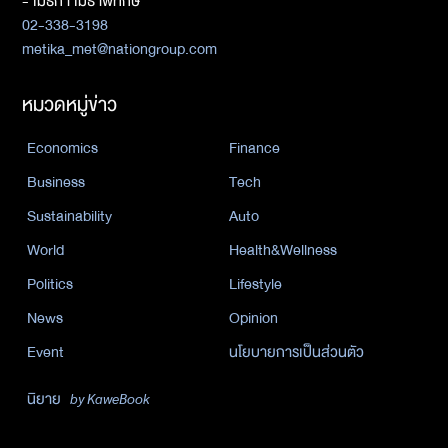
- เมธิกา เมธาพิทักษ์
02-338-3198
metika_met@nationgroup.com
หมวดหมู่ข่าว
Economics
Finance
Business
Tech
Sustainability
Auto
World
Health&Wellness
Politics
Lifestyle
News
Opinion
Event
นโยบายการเป็นส่วนตัว
นิยาย
by KaweBook