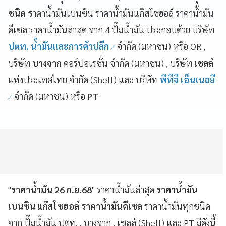
ชนิด ร
าคาน้ำมันเบนซิน ราคาน้ำมันแก๊สโซฮอล์ ราคาน้ำมัน
ดีเซล ราคาน้ำมันล่าสุด จาก 4 ปั๊มน้ำมัน ประกอบด้วย บริษัท
ปตท.
น้ำมันและการค้าปลีก
จำกัด (มหาชน) หรือ OR ,
บริษัท
บางจาก
คอร์ปอเรชั่น จำกัด (มหาชน) , บริษัท
เชลล์
แห่งประเทศไทย จำกัด (Shell) และ บริษัท
พีทีจี เอ็นเนอยี
จำกัด (มหาชน) หรือ
PT
"
ราคาน้ำมัน 26 ก.ย.68
" ราคาน้ำมันล่าสุด
ราคาน้ำมัน
เบนซิน แก๊สโซฮอล์ ราคาน้ำมันดีเซล
ราคาน้ำมันทุกชนิด
จาก ปั๊มน้ำมัน ปตท. , บางจาก , เชลล์ (Shell) และ PT มีดังนี้