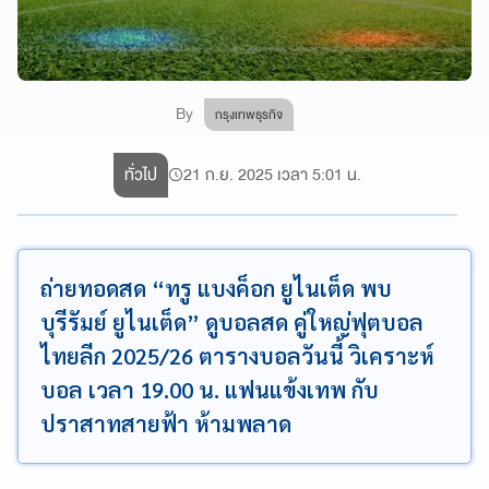
By
กรุงเทพธุรกิจ
ทั่วไป
21 ก.ย. 2025 เวลา 5:01 น.
ถ่ายทอดสด “ทรู แบงค็อก ยูไนเต็ด พบ
บุรีรัมย์ ยูไนเต็ด” ดูบอลสด คู่ใหญ่ฟุตบอล
ไทยลีก 2025/26 ตารางบอลวันนี้ วิเคราะห์
บอล เวลา 19.00 น. แฟนแข้งเทพ กับ
ปราสาทสายฟ้า ห้ามพลาด