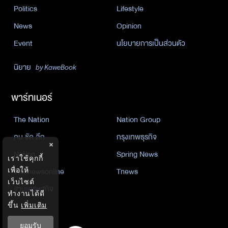
Politics
Lifestyle
News
Opinion
Event
นโยบายการเป็นส่วนตัว
นิยาย
by KaweBook
พาร์ทเนอร์
The Nation
Nation Group
คม ชัด ลึก
กรุงเทพธุรกิจ
×
Nation
Spring News
เราใช้คุกกี้
Thainewsonline
Tnews
เพื่อให้
เว็บไซต์
ฐานเศรษฐกิจ
ทำงานได้ดี
ขึ้น
เพิ่มเติม
ยอมรับ