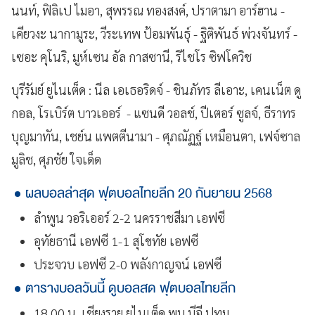
นนท์, ฟิลิเป ไมอา, สุพรรณ ทองสงค์, ปราตามา อาร์ฮาน -
เคียวงะ นากามูระ, วีระเทพ ป้อมพันธุ์ - ฐิติพันธ์ พ่วงจันทร์ -
เซอะ คุโนริ, มูห์เซน อัล กาสซานี, ริไชโร ซิฟโควิช
บุรีรัมย์ ยูไนเต็ด : นีล เอเธอริดจ์ - ชินภัทร ลีเอาะ, เคนเน็ต ดู
กอล, โรเบิร์ต บาวเออร์ - แซนดี วอลช์, ปีเตอร์ ซูลจ์, ธีราทร
บุญมาทัน, เชย์น แพตตีนามา - ศุภณัฏฐ์ เหมือนตา, เฟจ์ซาล
มูลิช, ศุภชัย ใจเด็ด
ผลบอลล่าสุด ฟุตบอลไทยลีก 20 กันยายน 2568
ลำพูน วอริเออร์ 2-2 นครราชสีมา เอฟซี
อุทัยธานี เอฟซี 1-1 สุโขทัย เอฟซี
ประจวบ เอฟซี 2-0 พลังกาญจน์ เอฟซี
ตารางบอลวันนี้ ดูบอลสด ฟุตบอลไทยลีก
18.00 น. เชียงราย ยูไนเต็ด พบ บีจี ปทุม