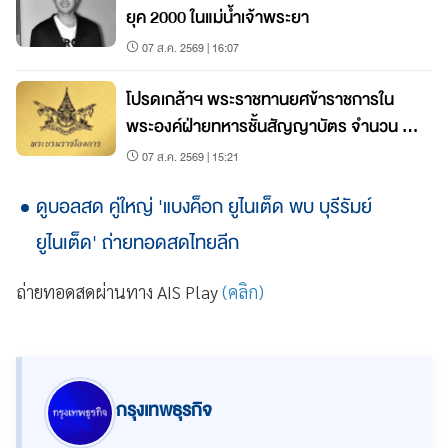
ยุค 2000 ในแม่น้ำเจ้าพระยา
07 ส.ค. 2569 | 16:07
โปรดเกล้าฯ พระราชทานยศข้าราชการใน
พระองค์ฝ่ายทหารชั้นสัญญาบัตร จำนวน 19
นาย
07 ส.ค. 2569 | 15:21
ดูบอลสด คู่ใหญ่ 'แบงค็อก ยูไนเต็ด พบ บุรีรัมย์
ยูไนเต็ด' ถ่ายทอดสดไทยลีก
ถ่ายทอดสดผ่านทาง AIS Play
(คลิก)
กรุงเทพธุรกิจ