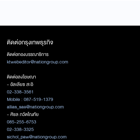
ติดต่อกรุงเทพธุรกิจ
ติดต่อกองบรรณาธิการ
ktwebeditor@nationgroup.com
ติดต่อลงโฆษณา
- อัลเลียซ สะอิ
02-338-3561
Mobile : 087-519-1379
allias_sae@nationgroup.com
- ศิชล ภวัตโณทัย
085-255-6753
02-338-3325
sichol_paw@nationgroup.com