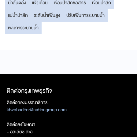
น้ำล้นตลิ่ง
แจ้งเตือน
เขื่อนป่าสักชลสิทธิ์
เขื่อนป่าสัก
แม่น้ำป่าสัก
ระดับน้ำเพิ่มสูง
ปรับเพิ่มการระบายน้ำ
เพิ่มการระบายน้ำ
ติดต่อกรุงเทพธุรกิจ
ติดต่อกองบรรณาธิการ
ktwebeditor@nationgroup.com
ติดต่อลงโฆษณา
- อัลเลียซ สะอิ