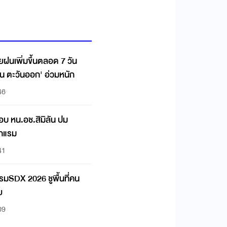
ยฝนเพิ่มขึ้นตลอด 7 วัน
ือ อีสาน ตะวันออก' อ่วมหนัก
46
สอบ หน.อช.สิมิลัน ปม
ักแรม
41
มSDX 2026 ชูพื้นที่คน
ย
09