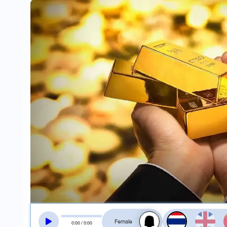
สลับเสียงอ่าน
0
:
00
/
0
:
00