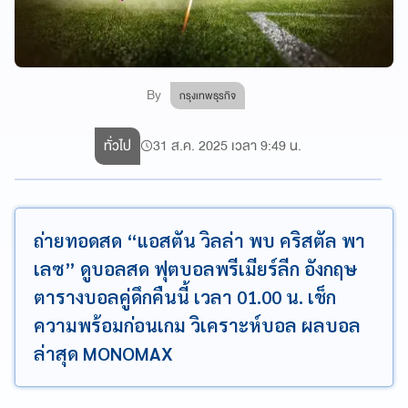
By
กรุงเทพธุรกิจ
ทั่วไป
31 ส.ค. 2025 เวลา 9:49 น.
ถ่ายทอดสด “แอสตัน วิลล่า พบ คริสตัล พา
เลซ” ดูบอลสด ฟุตบอลพรีเมียร์ลีก อังกฤษ
ตารางบอลคู่ดึกคืนนี้ เวลา 01.00 น. เช็ก
ความพร้อมก่อนเกม วิเคราะห์บอล ผลบอล
ล่าสุด MONOMAX