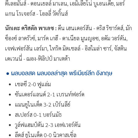
ตีเลอมันส์ - ดอนเยลล์ มาเลน, เอมิเลียโน่ บูเอนเดีย, มอร์
แกน โรเจอร์ส - โอลลี่ วัตกิ้นส์
นักเตะ คริสตัล พาเลซ :
ดีน เฮนเดอร์สัน - คริส ริชาร์ดส์, มัก
ซ็องซ์ ลาครัวซ์, มาร์ค เกฮี - ดาเนียล มูนญอซ, อดัม วอร์ตัน,
เจฟเฟอร์สัน เลร์มา, ไทริค มิตเชลล์ - อิสไมล่า ซาร์, จัสติน
เดเวนนี่ - ฌอง-ฟิลิปป์ มาเตต้า
ผลบอลสด ผลบอลล่าสุด พรีเมียร์ลีก อังกฤษ
เชลซี 2-0 ฟูแล่ม
ซันเดอร์แลนด์ 2-1 เบรนท์ฟอร์ด
แมนยูไนเต็ด 3-2 เบิร์นลีย์
สเปอร์ส 0-1 บอร์นมัธ
วูล์ฟแฮมป์ตัน 2-3 เอฟเวอร์ตัน
ลีดส์ ยูไนเต็ด 0-0 นิวคาสเซิ่ล