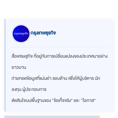
กรุงเทพธุรกิจ
สื่อเศรษฐกิจ ที่อยู่กับการเปลี่ยนแปลงของประเทศมาอย่าง
ยาวนาน
ถ่ายทอดข้อมูลที่แม่นยำ รอบด้าน เพื่อให้ผู้บริหาร นัก
ลงทุน ผู้ประกอบการ
ตัดสินใจบนพื้นฐานของ “ข้อเท็จจริง” และ “โอกาส”