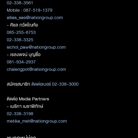
02-338-3561
Mobile : 087-519-1379
allias_sae@nationgroup.com
- ศิชล ภวัตโณทัย
085-255-6753
02-338-3325
sichol_paw@nationgroup.com
- เชลงพจน์ บุญซื่อ
081-934-2937
chalengpot@nationgroup.com
สมัครสมาชิก
ติดต่อเบอร์ 02-338-3000
ติดต่อ Media Partners
- เมธิกา เมธาพิทักษ์
02-338-3198
metika_met@nationgroup.com