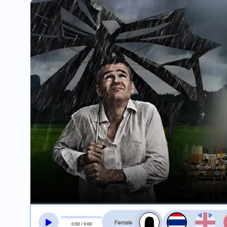
สลับเสียงอ่าน
0
:
00
/
0
:
00