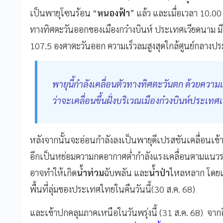
เป็นพายุโซนร้อน “
หนองฟ้า
” แล้ว และเมื่อเวลา 10.00
ทางทิศตะวันออกของเมืองกว๋างบินห์ ประเทศเวียดนาม มีศู
107.5 องศาตะวันออก ความเร็วลมสูงสุดใกล้ศูนย์กลางปร
พายุนี้กำลังเคลื่อนตัวทางทิศตะวันตก ด้วยความ
ว่าจะเคลื่อนขึ้นฝั่งบริเวณเมืองก๋วงบินห์ประเทศ
หลังจากนั้นจะอ่อนกำลังลงเป็นพายุดีเปรสชันเคลื่อน
อีกเป็นหย่อมความกดอากาศต่ำกำลังแรงเคลื่อนตามแนวร่
อาจทำให้เกิด
น้ำท่วม
ฉับพลัน และ
น้ำป่า
ไหลหลาก โดยเฉ
พื้นที่ลุ่มของประเทศไทยในคืนวันนี้(30 ส.ค. 68)
และเข้าปกคลุมภาคเหนือในวันพรุ่งนี้ (31 ส.ค. 68) จากอ