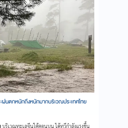
 และฝนตกหนักถึงหนักมากบริเวณประเทศไทย
น
บริเวณทะเลจีนใต้ตอนบน ได้ทวีกำลังแรงขึ้น