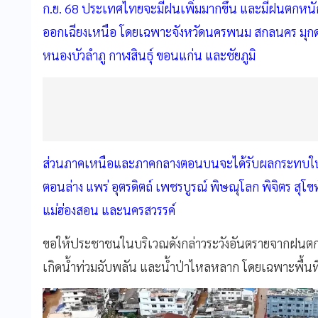
ก.ย. 68 ประเทศไทยจะมีฝนเพิ่มมากขึ้น และมีฝนตกหนัก
ออกเฉียงเหนือ โดยเฉพาะจังหวัดนครพนม สกลนคร มุกด
หนองบัวลำภู กาฬสินธุ์ ขอนแก่น และชัยภูมิ
ส่วนภาคเหนือและภาคกลางตอนบนจะได้รับผลกระทบในช่ว
ตอนล่าง แพร่ อุตรดิตถ์ เพชรบูรณ์ พิษณุโลก พิจิตร สุ
แม่ฮ่องสอน และนครสวรรค์
ขอให้ประชาชนในบริเวณดังกล่าวระวังอันตรายจากฝนตก
เกิดน้ำท่วมฉับพลัน และน้ำป่าไหลหลาก โดยเฉพาะพื้นที่