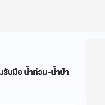
มรับมือ น้ำท่วม-น้ำป่า