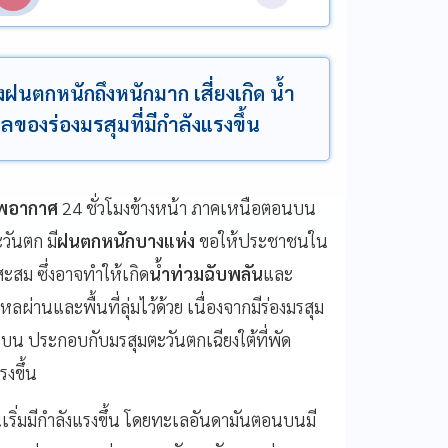
งฝนตกหนักถึงหนักมาก เสี่ยงเกิด น้ำ
องร่องมรสุมที่มีกำลังแรงขึ้น
พอากาศ
24 ชั่วโมงข้างหน้า ภาคเหนือตอนบน
วันตก มี
ฝนตกหนักบางแห่ง
ขอให้ประชาชนใน
ะสม ซึ่งอาจทำให้เกิด
น้ำท่วมฉับพลัน
และ
ผ่านและพื้นที่ลุ่มไว้ด้วย เนื่องจากมีร่องมรสุม
ประกอบกับมรสุมตะวันตกเฉียงใต้ที่พัด
รงขึ้น
ิ่มมีกำลังแรงขึ้น โดยทะเลอันดามันตอนบนมี