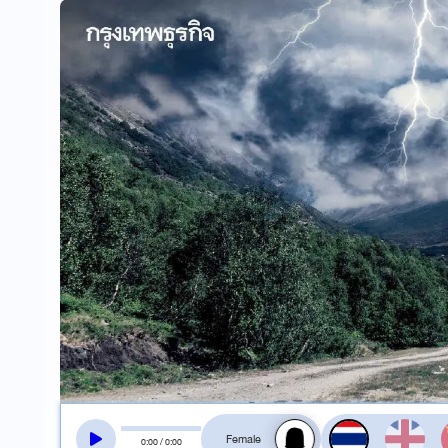
สลับเสียงอ่าน
0
:
00
/
0
:
00