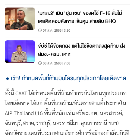
'มทภ.2' เมิน 'ฮุน เซน' ของดใช้ F-16 ลั่นไม่
เคยคิดลอบสังหาร เข้มคุม สายลับ BHQ
07 ส.ค. 2568 | 3:30
จีบีซี ได้ข้อตกลง แต่ไม่ใช่ข้อตกลงสุดท้าย ส่ง
สมช.-ครม. เคาะ
06 ส.ค. 2568 | 7:08
เช็ก! กำหนดพื้นที่ห้ามบินโดรนทุกประเภทโดยเด็ดขาด
ทั้งนี้ CAAT ได้กำหนดพื้นที่ห้ามทำการบินโดรนทุกประเภท
โดยเด็ดขาด ได้แก่ พื้นที่หวงห้าม/อันตรายตามที่ประกาศใน
AIP Thailand (16 พื้นที่หลัก เช่น ศรีษะเกษ, นครสวรรค์,
จันทบุรี, ตราด, ราชบุรี, นครราชสีมา, อุบลราชธานี ฯลฯ)
จังหวัดชายแดนที่ประกาศกฎอัยการศึก หรือมีกองกำลังปฏิบัติ