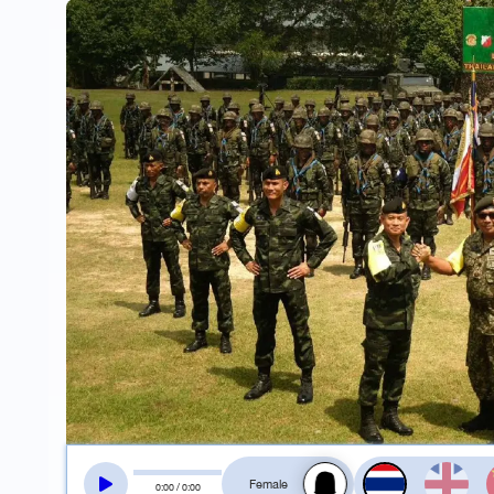
สลับเสียงอ่าน
0
:
00
/
0
:
00