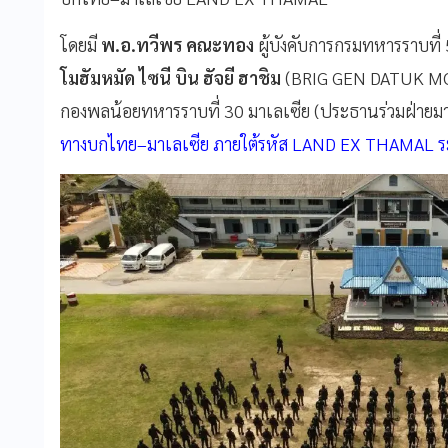
โดยมี
พ.อ.ทวีพร คณะทอง
ผู้บังคับการกรมทหารราบที่
โมฮัมหมัด ไซนี บิน ฮัจยี ฮาชิม
(BRIG GEN DATUK MO
กองพลน้อยทหารราบที่ 30 มาเลเซีย (ประธานร่วมฝ่ายม
ทางบกไทย–มาเลเซีย ภายใต้รหัส LAND EX THAMAL ระห