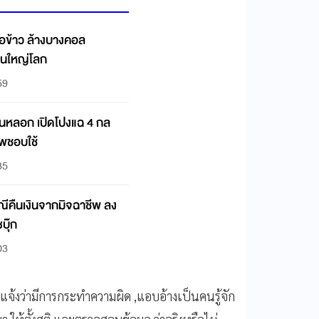
้อข้าว ล้างบางคอล
ฐานใหญ่โลก
59
ดนหลอก เปิดโปงแฉ 4 กล
พชอบใช้
35
ณีคืนเงินจากมิจฉาชีพ ลง
บุ๊ก
03
แจ้งว่ามีการกระทำความผิด ,แอบอ้างเป็นคนรู้จัก