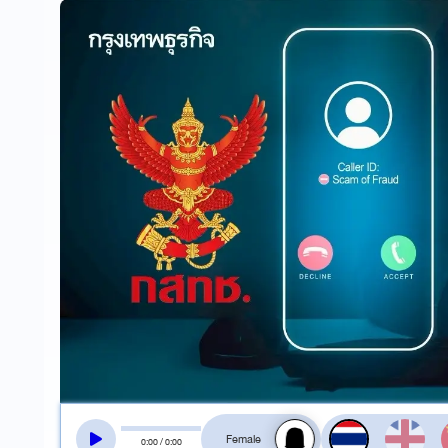
สลับเสียงอ่าน
0
:
00
/
0
:
00