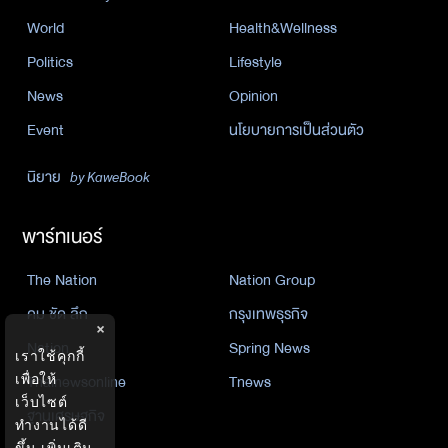
World
Health&Wellness
Politics
Lifestyle
News
Opinion
Event
นโยบายการเป็นส่วนตัว
นิยาย
by KaweBook
พาร์ทเนอร์
The Nation
Nation Group
คม ชัด ลึก
กรุงเทพธุรกิจ
×
Nation
Spring News
เราใช้คุกกี้
Thainewsonline
Tnews
เพื่อให้
เว็บไซต์
ฐานเศรษฐกิจ
ทำงานได้ดี
ขึ้น
เพิ่มเติม