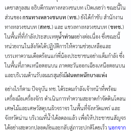
เดชาสกุลสม อธิบดีกรมทางหลวงชนบท เปิดเผยว่า ขณะนี้ใน
ส่วนของ
กรมทางหลวงชนบท
(
ทช.
) ยังได้กำชับ สำนักงาน
ทางหลวงชนบท (
สทช.
) และ แขวงทางหลวงชนบท (
ขทช.
)
ในพื้นที่ที่กำลังประสบเหตุ
น้ำท่วม
อย่างต่อเนื่อง ซึ่งขณะนี้
หน่วยงานในสังกัดได้ปฏิบัติการให้ความช่วยเหลือและ
บรรเทาความเดือดร้อนแก่พี่น้องประชาชนอย่างเต็มกำลัง ซึ่ง
ในพื้นที่ภาคเหนือตอนบน ภาคตะวันออกเฉียงเหนือตอนบน
และบริเวณด้านรับลมมรสุมยังมี
ฝนตกหนักบางแห่ง
อย่างไรก็ตาม ปัจจุบัน ทช. ได้ระดมกำลังเจ้าหน้าที่พร้อม
เครื่องมือเครื่องจักร ดำเนินการทำความสะอาดกำจัดดินโคลน
เศษไม้และเศษวัสดุบนผิวจราจร ในพื้นที่จังหวัดแพร่ และ
จังหวัดน่าน บริเวณที่น้ำได้ลดลงแล้ว เพื่อให้ประชาชนสัญจร
ได้อย่างสะดวกปลอดภัยและกลับสู่ภาวะปกติโดยเร็ว
นอกจาก