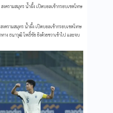
มุม สงครามสมุทร น้ำผึ้ง เปิดบอลเข้ากรอบเขตโทษ
ุม สงครามสมุทร น้ำผึ้ง เปิดบอลเข้ากรอบเขตโทษ
าง ธนาวุฒิ โพธิ์ชัย ยิงด้วยขวาเข้าไป และจบ