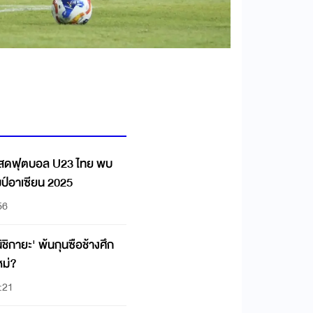
สดฟุตบอล U23 ไทย พบ
มป์อาเซียน 2025
56
ิกายะ' พ้นกุนซือช้างศึก
หม่?
:21