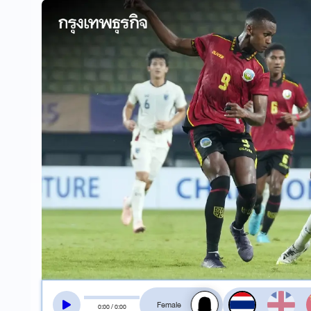
สลับเสียงอ่าน
0
:
00
/
0
:
00