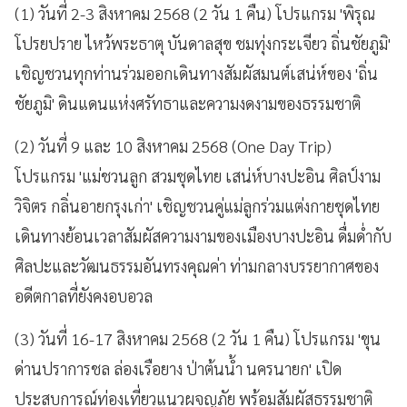
(1) วันที่ 2-3 สิงหาคม 2568 (2 วัน 1 คืน) โปรแกรม 'พิรุณ
โปรยปราย ไหว้พระธาตุ บันดาลสุข ชมทุ่งกระเจียว ถิ่นชัยภูมิ'
เชิญชวนทุกท่านร่วมออกเดินทางสัมผัสมนต์เสน่ห์ของ 'ถิ่น
ชัยภูมิ' ดินแดนแห่งศรัทธาและความงดงามของธรรมชาติ
(2) วันที่ 9 และ 10 สิงหาคม 2568 (One Day Trip)
โปรแกรม 'แม่ชวนลูก สวมชุดไทย เสน่ห์บางปะอิน ศิลป์งาม
วิจิตร กลิ่นอายกรุงเก่า' เชิญชวนคู่แม่ลูกร่วมแต่งกายชุดไทย
เดินทางย้อนเวลาสัมผัสความงามของเมืองบางปะอิน ดื่มด่ำกับ
ศิลปะและวัฒนธรรมอันทรงคุณค่า ท่ามกลางบรรยากาศของ
อดีตกาลที่ยังคงอบอวล
(3) วันที่ 16-17 สิงหาคม 2568 (2 วัน 1 คืน) โปรแกรม 'ขุน
ด่านปราการชล ล่องเรือยาง ป่าต้นน้ำ นครนายก' เปิด
ประสบการณ์ท่องเที่ยวแนวผจญภัย พร้อมสัมผัสธรรมชาติ