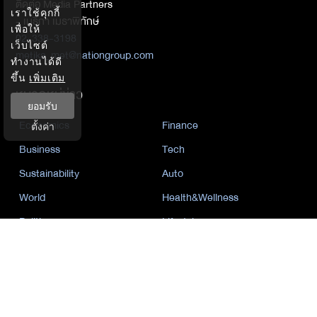
ติดต่อ Media Partners
เราใช้คุกกี้
- เมธิกา เมธาพิทักษ์
เพื่อให้
02-338-3198
เว็บไซต์
metika_met@nationgroup.com
ทำงานได้ดี
ขึ้น
เพิ่มเติม
หมวดหมู่ข่าว
ยอมรับ
Economics
Finance
ตั้งค่า
Business
Tech
Sustainability
Auto
World
Health&Wellness
Politics
Lifestyle
News
Opinion
Event
นโยบายการเป็นส่วนตัว
นิยาย
by KaweBook