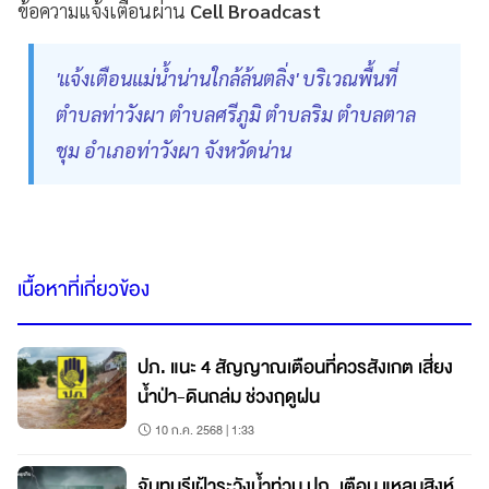
ข้อความแจ้งเตือนผ่าน
Cell Broadcast
'แจ้งเตือนแม่น้ำน่านใกล้ล้นตลิ่ง' บริเวณพื้นที่
ตำบลท่าวังผา ตำบลศรีภูมิ ตำบลริม ตำบลตาล
ชุม อำเภอท่าวังผา จังหวัดน่าน
เนื้อหาที่เกี่ยวข้อง
ปภ. แนะ 4 สัญญาณเตือนที่ควรสังเกต เสี่ยง
น้ำป่า-ดินถล่ม ช่วงฤดูฝน
10 ก.ค. 2568 | 1:33
จันทบุรีเฝ้าระวังน้ำท่วม ปภ. เตือน แหลมสิงห์