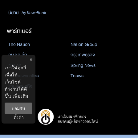
นิยาย
by KaweBook
พาร์ทเนอร์
The Nation
Nation Group
คม ชัด ลึก
กรุงเทพธุรกิจ
×
Nation
Spring News
เราใช้คุกกี้
Thainewsonline
Tnews
เพื่อให้
เว็บไซต์
ฐานเศรษฐกิจ
ทำงานได้ดี
ขึ้น
เพิ่มเติม
ยอมรับ
ตั้งค่า