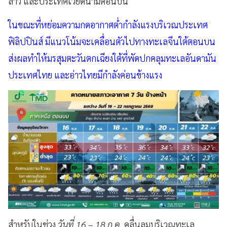
ลาว และประเทศเวียดนามตอนบน
ในขณะที่หย่อมความกดอากาศต่ำกำลังแรงบริเวณประเทศ
ฟิลิปปินส์ มีแนวโน้มจะเคลื่อนตัวไปทางทะเลจีนใต้ตอนบน
ส่งผลทำให้มรสุมตะวันตกเฉียงใต้ที่พัดปกคลุมทะเลอันดามัน
ประเทศไทย และอ่าวไทยมีกำลังค่อนข้างแรง
สำหรับในช่วง
วันที่ 16 – 18 ก.ค.
คลื่นลมบริเวณทะเล