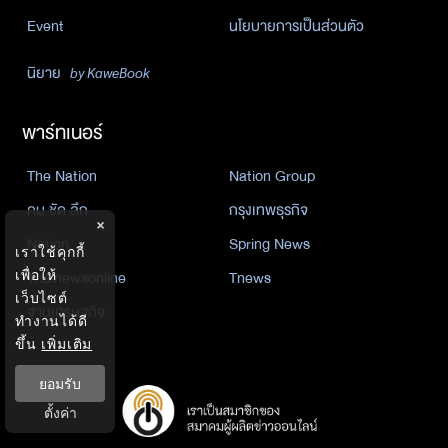
Event
นโยบายการเป็นส่วนตัว
นิยาย
by KaweBook
พาร์ทเนอร์
The Nation
Nation Group
คม ชัด ลึก
กรุงเทพธุรกิจ
×
Nation
Spring News
เราใช้คุกกี้
เพื่อให้
Thainewsonline
Tnews
เว็บไซต์
ฐานเศรษฐกิจ
ทำงานได้ดี
ขึ้น
เพิ่มเติม
ยอมรับ
ตั้งค่า