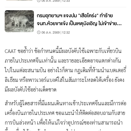
06 ส.ค. 2569 | 12:33
กรมอุทยานฯ แจงปม "เสือโคร่ง" ทำร้าย
จนท.ห้วยขาแข้ง เป็นเหตุบังเอิญ ไม่เข้าข่าย​
"เสือกินคน"
06 ส.ค. 2569 | 12:32
CAAT ขอย้ำว่า ข้อกำหนดนี้มีผลบังคับใช้เฉพาะกับเที่ยวบิน
ภายในประเทศจีนเท่านั้น และรายละเอียดอาจแตกต่างกัน
ไปในแต่ละสนามบิน อย่างไรก็ตาม กฎเดิมที่ห้ามนำแบตเตอรี่
ลิเธียม หรือพาวเวอร์แบงค์ใส่ในสัมภาระโหลดใต้เครื่อง ยังคง
มีผลบังคับใช้อย่างเด็ดขาด
สำหรับผู้โดยสารที่มีแผนเดินทางเข้าประเทศจีนและมีการต่อ
เครื่องบินภายในประเทศ ขอแนะนำให้ติดต่อสอบถามกับสาย
การบินล่วงหน้า เพื่อให้แน่ใจว่าอุปกรณ์ของท่านสามารถนำ