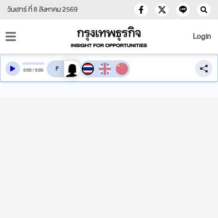
วันเสาร์ ที่ 8 สิงหาคม 2569
Login
สลับเสียงอ่าน
0
:
00
/
0
:
00