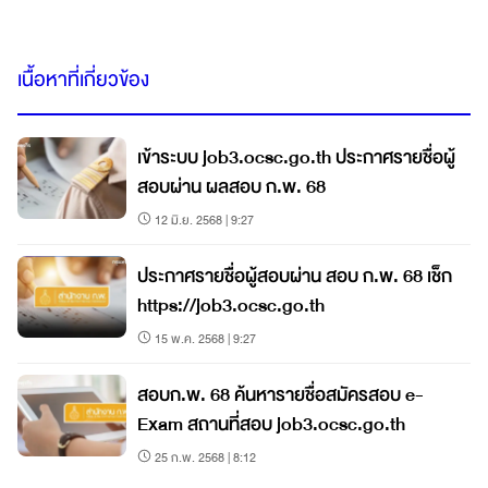
เนื้อหาที่เกี่ยวข้อง
เข้าระบบ job3.ocsc.go.th ประกาศรายชื่อผู้
สอบผ่าน ผลสอบ ก.พ. 68
12 มิ.ย. 2568 | 9:27
ประกาศรายชื่อผู้สอบผ่าน สอบ ก.พ. 68 เช็ก
https://job3.ocsc.go.th
15 พ.ค. 2568 | 9:27
สอบก.พ. 68 ค้นหารายชื่อสมัครสอบ e-
Exam สถานที่สอบ job3.ocsc.go.th
25 ก.พ. 2568 | 8:12