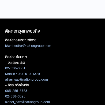
ติดต่อกรุงเทพธุรกิจ
ติดต่อกองบรรณาธิการ
ktwebeditor@nationgroup.com
ติดต่อลงโฆษณา
- อัลเลียซ สะอิ
02-338-3561
Mobile : 087-519-1379
allias_sae@nationgroup.com
- ศิชล ภวัตโณทัย
085-255-6753
02-338-3325
sichol_paw@nationgroup.com