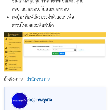
ชื่อ-นามสกุล, วุฒิการศึกษาที่ใช้สมัคร, ศูนย์
สอบ, สนามสอบ, วันและเวลาสอบ
กดปุ่ม "พิมพ์บัตรประจำตัวสอบ" เพื่อ
ดาวน์โหลดและพิมพ์บัตร
อ้างอิง-ภาพ :
สำนักงาน ก.พ.
กรุงเทพธุรกิจ