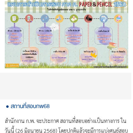
สถานที่สอบกพ68
สำนักงาน ก.พ. จะประกาศ สถานที่สอบอย่างเป็นทางการ ใน
วันนี้ (26 มิถุนายน 2568) โดยปกติแล้วจะมีการแบ่งศูนย์สอบ