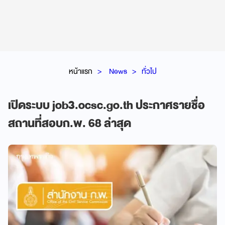
หน้าแรก
News
ทั่วไป
เปิดระบบ job3.ocsc.go.th ประกาศรายชื่อ
สถานที่สอบก.พ. 68 ล่าสุด