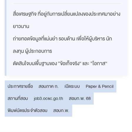
สื่อเศรษฐกิจ ที่อยู่กับการเปลี่ยนแปลงของประเทศมาอย่าง
ยาวนาน
ถ่ายทอดข้อมูลที่แม่นยำ รอบด้าน เพื่อให้ผู้บริหาร นัก
ลงทุน ผู้ประกอบการ
ตัดสินใจบนพื้นฐานของ “ข้อเท็จจริง” และ “โอกาส”
ประกาศรายชื่อ
สอบภาค ก.
เปิดระบบ
Paper & Pencil
สถานที่สอบ
job3.ocsc.go.th
สอบก.พ. 68
พิมพ์บัตรประจำตัวสอบ
สอบก.พ.