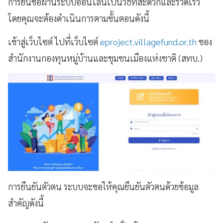
การยื่นขอผ่านระบบออนไลน์เป็นวิธีที่สะดวกและรวดเร็ว
โดยคุณจะต้องดำเนินการตามขั้นตอนดังนี้
เข้าสู่เว็บไซต์ ไปที่เว็บไซต์
eproject.villagefund.or.th
ของ
สำนักงานกองทุนหมู่บ้านและชุมชนเมืองแห่งชาติ (สทบ.)
การยืนยันตัวตน ระบบจะขอให้คุณยืนยันตัวตนด้วยข้อมูล
สำคัญดังนี้