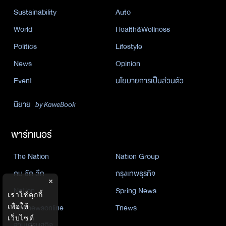
Sustainability
Auto
World
Health&Wellness
Politics
Lifestyle
News
Opinion
Event
นโยบายการเป็นส่วนตัว
นิยาย
by KaweBook
พาร์ทเนอร์
The Nation
Nation Group
คม ชัด ลึก
กรุงเทพธุรกิจ
×
Nation
Spring News
เราใช้คุกกี้
Thainewsonline
Tnews
เพื่อให้
เว็บไซต์
ฐานเศรษฐกิจ