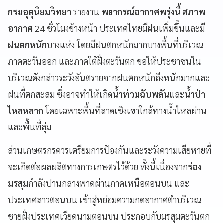
กรมอุตุนิยมวิทยา
รายงาน
พยากรณ์อากาศพรุ่งนี้ สภาพ
อากาศ
24 ชั่วโมงข้างหน้า ประเทศไทยมี
ฝน
เพิ่มขึ้นและมี
ฝนตกหนัก
บางแห่ง โดยมีฝนตกหนักมากบางพื้นที่บริเวณ
ภาคตะวันออก และภาคใต้ฝั่งตะวันตก ขอให้ประชาชนใน
บริเวณดังกล่าวระวังอันตรายจากฝนตกหนักถึงหนักมากและ
ฝนที่ตกสะสม ซึ่งอาจทำให้เกิด
น้ำท่วมฉับพลัน
และ
น้ำป่า
ไหลหลาก
โดยเฉพาะพื้นที่ลาดเชิงเขาใกล้ทางน้ำไหลผ่าน
และพื้นที่ลุ่ม
ส่วนเกษตรกรควรเตรียมการป้องกันและระวังความเสียหายที่
จะเกิดต่อผลผลิตทางการเกษตรไว้ด้วย ทั้งนี้เนื่องจาก
ร่อง
มรสุม
กำลังปานกลางพาดผ่านภาคเหนือตอนบน และ
ประเทศลาวตอนบน เข้าสู่หย่อมความกดอากาศต่ำบริเวณ
ชายฝั่งประเทศเวียดนามตอนบน ประกอบกับมรสุมตะวันตก