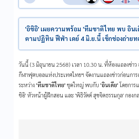
'อิชิอิ' เผยความพร้อม 'ทีมชาติไทย พบ อินเ
ตามปฏิทิน ฟีฟ่า เดย์ 4 มิ.ย.นี้ เช็กช่องถ่า
วันนี้ (3 มิถุนายน 2568) เวลา 10.30 น. ที่ห้องแถลงข่า
กีฬาฟุตบอลแห่งประเทศไทยฯ จัดงานแถลงข่าวก่อนการแข่ง
ระหว่าง
'ทีมชาติไทย'
ชุดใหญ่ พบกับ
'อินเดีย'
โดยการแถ
ชิอิ' หัวหน้าผู้ฝึกสอน และ 'พิธิวัตต์ สุขจิตธรรมกุล' กอง