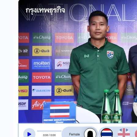
สลับเสียงอ่าน
0
:
00
/
0
:
00