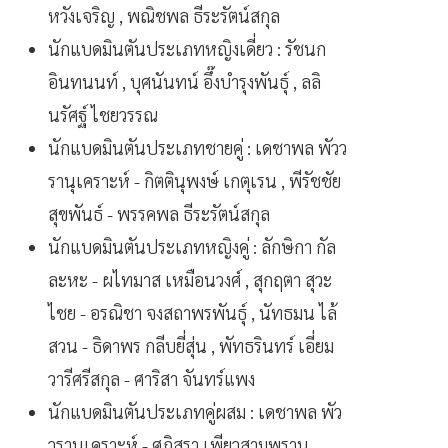
หวังเจริญ , พณิชพล ธีระรัตน์สกุล
นักแบดมินตันประเภทหญิงเดี่ยว : รัชนก
อินทนนท์ , บุศนันทน์ อึ๊งบํารุงพันธุ์ , ลลิ
นรัศฐ์ ไชยวรรณ
นักแบดมินตันประเภทชายคู่ : เดชาพล พัวว
รานุเคราะห์ - กิตตินุพงษ์ เกตุเรน , พีรัชชัย
สุขพันธ์ - พรรคพล ธีระรัตน์สกุล
นักแบดมินตันประเภทหญิงคู่ : ลักษิกา กัล
ละหะ - ผไทมาส เหมือนวงศ์ , สุกฤตา สุวะ
ไชย - อรณิชา จงสถาพรพันธุ์ , นัทธมน ไล้
สวน - ธิดาพร กลีบยี่สุ่น , พัทธรินทร์ เอี่ยม
วารีศรีสกุล - ศาริสา จันทร์แพง
นักแบดมินตันประเภทคู่ผสม : เดชาพล พัว
วรานุเคราะห์ - ศุภิสรา เพียวสามพราน ,