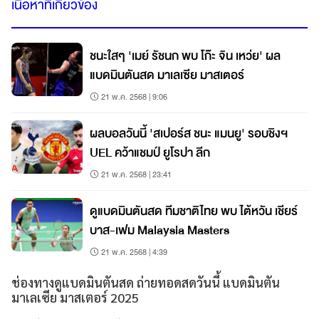
เนื้อหาที่เกี่ยวข้อง
ชนะใสๆ 'เมย์ รัชนก พบ โก๊ะ จิน เหว่ย' ผล
แบดมินตันสด มาเลเซีย มาสเตอร์
21 พ.ค. 2568 | 9:06
ผลบอลวันนี้ 'สเปอร์ส ชนะ แมนยู' รอบชิงฯ
UEL คว้าแชมป์ ยูโรปา ลีก
21 พ.ค. 2568 | 23:41
ดูแบดมินตันสด ทีมชาติไทย พบ ไต้หวัน เชียร์
บาส-เฟม Malaysia Masters
21 พ.ค. 2568 | 4:39
ช่องทางดูแบดมินตันสด ถ่ายทอดสดวันนี้ แบดมินตัน
มาเลเซีย มาสเตอร์ 2025