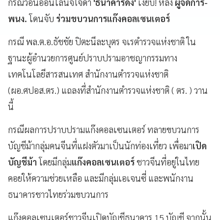
กรณีว่อนออนไลน์จี้ใจดำ
'ธนาคารดัง'
เงียบ! หลัง
ผู้จัดการ-
พนง.
โดนจับ
ร่วมขบวนการแก๊งคอลเซนเตอร์
กรณี พล.ต.อ.ธัชชัย ปิตะนีละบุตร จเรตำรวจแห่งชาติ ใน
ฐานะผู้อำนวยการศูนย์ปราบปรามอาชญากรรมทาง
เทคโนโลยีสารสนเทศ สำนักงานตำรวจแห่งชาติ
(ผอ.ศปอส.ตร.) แถลงที่สำนักงานตำรวจแห่งชาติ ( ตร. ) วาน
นี้
กรณีผลการปราบปรามแก๊งคอลเซนเตอร์ ทลายขบวนการ
บัญชีม้ากลุ่มคนจีนที่แฝงตัวมาเป็นนักท่องเที่ยว เพื่อมา
เปิด
บัญชีม้า
โดยมีกลุ่ม
แก๊งคอลเซนเตอร์
ชาวจีนที่อยู่ในไทย
คอยให้ความช่วยเหลือ และมีกลุ่มเอเจนซี่ และพนักงาน
ธนาคารชาวไทยร่วมขบวนการ
แก๊งคอลเซนเตอร์ชาวจีนเปิดบัญชีธนาคาร 15 บัญชี จากนั้น