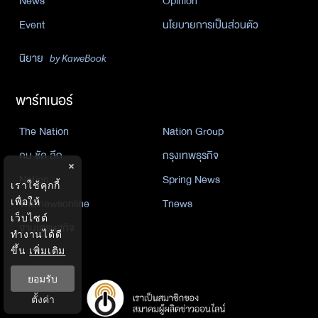
News
Opinion
Event
นโยบายการเป็นส่วนตัว
นิยาย
by KaweBook
พาร์ทเนอร์
The Nation
Nation Group
คม ชัด ลึก
กรุงเทพธุรกิจ
×
Nation
Spring News
เราใช้คุกกี้
เพื่อให้
Thainewsonline
Tnews
เว็บไซต์
ฐานเศรษฐกิจ
ทำงานได้ดี
ขึ้น
เพิ่มเติม
ยอมรับ
ตั้งค่า