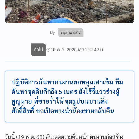
By
กรุงเทพธุรกิจ
ทั่วไป
19 พ.ค. 2025 เวลา 12:42 น.
ปฏิบัติการค้นหาคนงานตกหลุมเสาเข็ม ทีม
ค้นหาขุดดินลึกถึง 5 เมตร ยังไร้วี่แววร่างผู้
สูญหาย พี่ชายร่ำไห้ จุดธูปบนบานสิ่ง
ศักดิ์สิทธิ์ ขอเปิดทางนำน้องชายกลับคืน
วันนี้ (19 พ.ค. 68) อัปเดตความคืบหน้า
คนงานก่อสร้าง