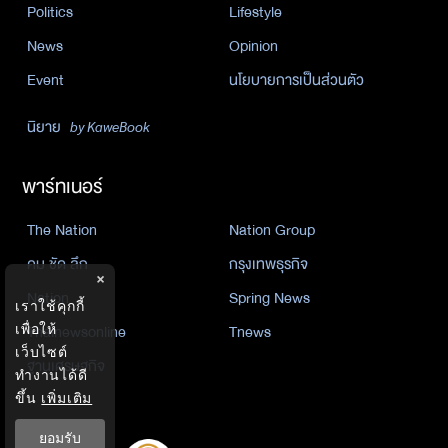
Politics
Lifestyle
News
Opinion
Event
นโยบายการเป็นส่วนตัว
นิยาย
by KaweBook
พาร์ทเนอร์
The Nation
Nation Group
คม ชัด ลึก
กรุงเทพธุรกิจ
×
Nation
Spring News
เราใช้คุกกี้
เพื่อให้
Thainewsonline
Tnews
เว็บไซต์
ฐานเศรษฐกิจ
ทำงานได้ดี
ขึ้น
เพิ่มเติม
ยอมรับ